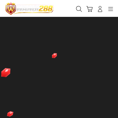
Skip
to
Cari
Troli
Login
Navigation
content