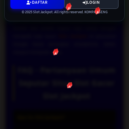
DAFTAR
LOGIN
komisi rollingan, hingga bonus loyalty point yang
sangat menguntungkan bagi para pemain. Situs
© 2025 Slot Jackpot. All rights reserved. KOMPAK GENG
slot Slot Jackpot dapat anda akses dengan sangat
mudah dan praktis kapan saja cukup dengan
mengetik kata kunci
Slot Jackpot
di pencarian
Google lewat perangkat smartphone, tablet,
maupun komputer anda.
FAQ - Pertanyaan Umum
Seputar Situs Slot Gacor
Slot Jackpot
Apa itu Slot Jackpot?