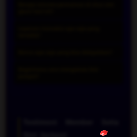
Slot Jackpot adalah situs slot online resmi
Berapa winrate permainan di situs slot
dan terpercaya di Indonesia dengan
gacor hari ini?
pilihan permainan terlengkap. Situs ini
Slot Jackpot bekerja sama dengan provider
dijamin aman karena telah mengantongi
Layanan transaksi apa saja yang
resmi seperti slot88 untuk menghadirkan
lisensi resmi PAGCOR.
tersedia?
permainan slot gacor hari ini gampang
Tersedia layanan pelanggan profesional
menang dengan winrate hingga 99.8%.
Bonus apa saja yang bisa didapatkan?
serta transaksi via Bank dan E-wallet 24
jam nonstop tanpa hambatan, lengkap
Pemain dapat menikmati berbagai promo
Bagaimana cara mengakses Slot
dengan fitur VIP untuk member setia.
menarik seperti Bonus Deposit Harian,
Jackpot?
Cashback Mingguan, Komisi Rollingan,
Cukup ketik Slot Jackpot di pencarian
hingga Bonus Loyalty Point.
Google lewat perangkat smartphone,
tablet, atau komputer Anda akan
menemukan link resmi kami.
Testimoni Member Setia
Slot Jackpot