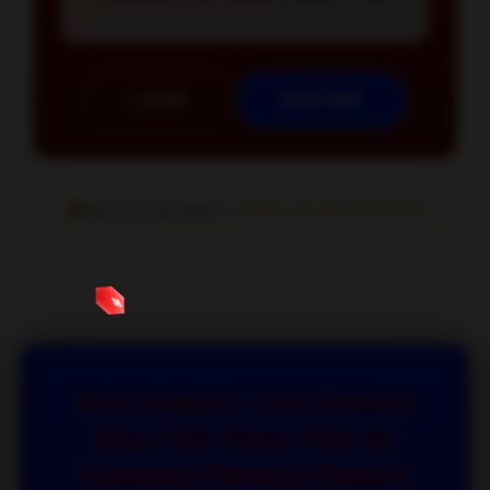
LOGIN
DAFTAR
Situs Slot Gacor Resmi :
Gampang Menang Terbaik 2026.
Layer Popup Close
Slot Jackpot : Link Terbaru
Situs Slot Gacor Hari Ini
Gampang Menang Maxwin