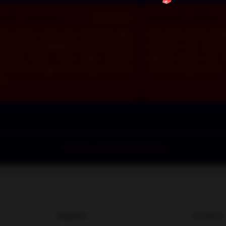
. — Bandung
★★★★★
Hendra W. — Medan
lisensi resmi dari PAGCOR bikin
Fitur VIP mantap banget, d
as main. Nggak perlu khawatir soal
istimewa dan bonus mel
an dana atau data pribadi.
deposit harian dan cash
ded banget buat yang cari situs
selalu cair tepat waktu!
© 2026 Slot Jackpot. All rights reserved.
Support
Account