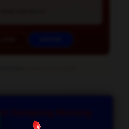
 BONUS FREESPIN 20X
LOGIN
DAFTAR
lot Gacor Resmi :
Gampang Menang Terbaik 2026.
i Ini Gampang Menang