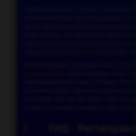
Selamat datang di situs slot online resmi penyedia 
permainan terlengkap dan paling gampang menan
dengan memainkan deretan permainan slot gacor pili
tanpa hambatan. Slot Jackpot telah terbukti seb
maksimal, lengkap dengan ketersediaan fitur VIP 
sebagai rekomendasi situs
slot
online terupdate dan
Untuk menghadirkan pengalaman bermain tingkat 
gampang menang
dengan persentase winrate men
hadiah jackpot bernilai ratusan juta hingga milia
promo bonus terbaik, seperti bonus deposit haria
para pemain. Situs slot Slot Jackpot dapat anda
Google lewat perangkat smartphone, tablet, maupu
FAQ - Pertanyaan