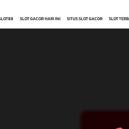
SLOT88
SLOT GACOR HARI INI
SITUS SLOT GACOR
SLOT TER
Slot Jack
Slot G