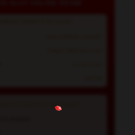
US SLOT ONLINE RESMI
AWARAN TERBAIK DI Slot Jackpot
98.9% GAMPANG JACKPOT
E-Wallet, QRIS, Bank Lokal
n
24 Jam Online
PAGCOR
ARAN TERBAIK DI Slot Jackpot
 8% (PGSOFT)