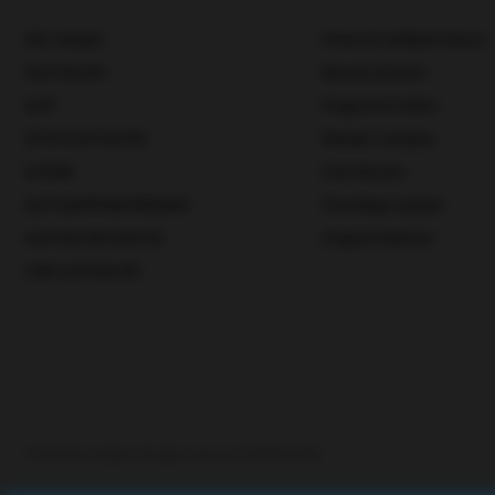
Slot Jackpot
Promo & Cashback Harian
SLOT GACOR
Bocoran & Event
SLOT
Program & Undian
SITUS SLOT GACOR
Metode Transaksi
SLOT88
Fitur Maxwin
SLOT GAMPANG MENANG
Fitur Mega Jackpot
SLOT GACOR HARI INI
Program Referral
LINK SLOT GACOR
© 2025 Slot Jackpot. All rights reserved. KOMPAK GENG