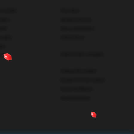
t Jackpot
Fitur Akses
n Baru
Gampang Menang
ord
Aturan & Kebijakan
ansaksi
Kontak Resmi
kasi
About Slot Jackpot
P
Tentang Slot Jackpot
Kenapa Pilih Slot Jackpot
Partner & Affiliate
Brand & Identitas