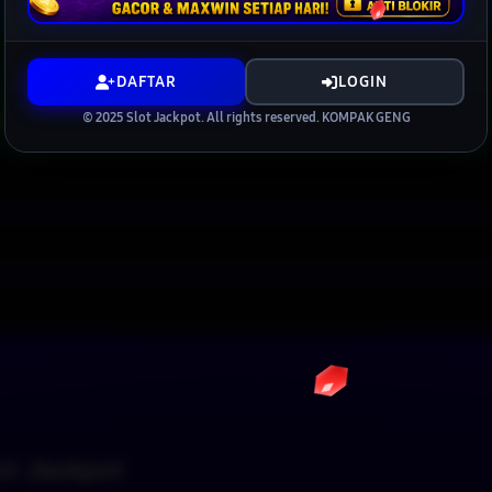
DAFTAR
LOGIN
dan terpercaya di Indonesia dengan pilihan permainan te
 hari ini?
© 2025 Slot Jackpot. All rights reserved. KOMPAK GENG
esmi seperti slot88 untuk menghadirkan permainan slot 
 transaksi via Bank dan E-wallet 24 jam nonstop tanpa ha
ik seperti Bonus Deposit Harian, Cashback Mingguan, Komi
 lewat perangkat smartphone, tablet, atau komputer Anda 
ot Jackpot