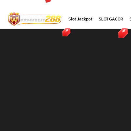
Skip
to
content
Slot Jackpot
SLOT GACOR