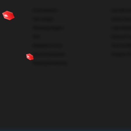
Pusat Bantuan
DAFTAR Slo
Slot Jackpot
Daftar Aku
WhatsApp Support
Lupa Passw
FAQ
Riwayat Tr
Kebijakan Privasi
Fitur Verifi
Syarat & Ketentuan
Program VI
Responsible Gaming