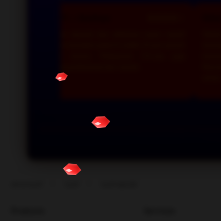
★★
Budi P. — Surabaya
★★★★☆
Siska M. 
ang
Proses deposit dan withdraw super cepat!
Sistem li
ran
Bebas transaksi pakai E-wallet 24 jam penuh
tenang pas
ung
tanpa drama. Pelayanan CS-nya juga
keamanan
sangat profesional dan ramah.
Recomende
aman.
SITUS SLOT
>
SLOT
>
SLOT GACOR
Footer Navigation
Products
Services