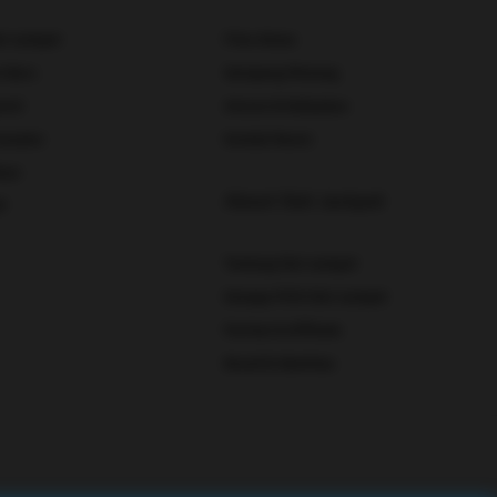
t Jackpot
Fitur Akses
n Baru
Gampang Menang
ord
Aturan & Kebijakan
ansaksi
Kontak Resmi
kasi
About Slot Jackpot
P
Tentang Slot Jackpot
Kenapa Pilih Slot Jackpot
Partner & Affiliate
Brand & Identitas