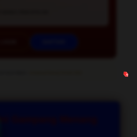
 BONUS FREESPIN 20X
LOGIN
DAFTAR
lot Gacor Resmi :
Gampang Menang Terbaik 2026.
i Ini Gampang Menang