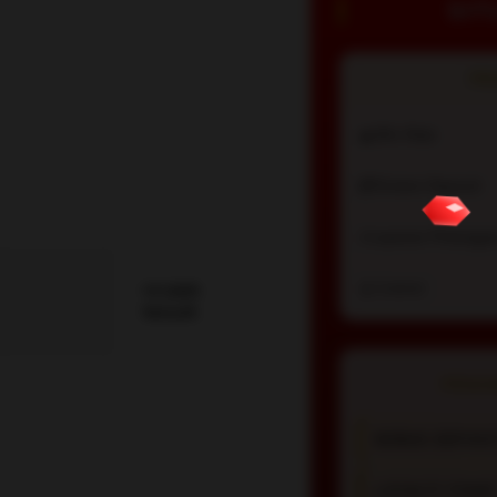
SIT
PEN
🔥
Win Rate
💳
Sistem Deposit
⚡
Layanan Pelangga
📱
Lisensi
+4 lebih
banyak
PENAW
BONUS DEPOSIT
LOYALTY POINT