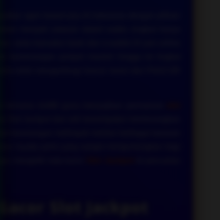
upakan agen terpercaya di indonesia dengan pilihan
pian menjadi jutawan dalam waktu singkat hanya
al, serta transaksi bank dan e-wallet 24 jam online
sasi kemenangan jackpot maxwin hingga ke tingkat
serta telah mengantongi lisensi resmi dari PAGCOR
er ternama slot88 guna menyajikan permainan
slot
ama Slot Jackpot dan raih kesempatan memenangkan
retan keuntungan melimpah melalui berbagai tawaran
onus loyalty point yang sangat menguntungkan bagi
gan mengetik kata kunci
Slot Jackpot
di pencarian
Gacor Slot Jackpot