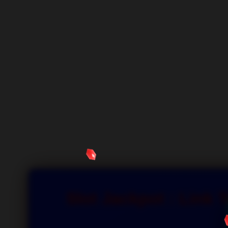
Layer Popup Close
Slot Jackpot : Link