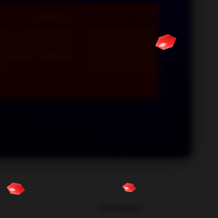
★★★★☆
Dewi L. — Makassar
★★★★★
apat perlakuan
Akses situs slot gacor hari ini praktis banget.
impah. Bonus
Cukup cari Slot Jackpot di Google lewat HP,
ack mingguan
langsung kebuka lancar tanpa lemot. Pilihan
game-nya juga lengkap banget.
Information