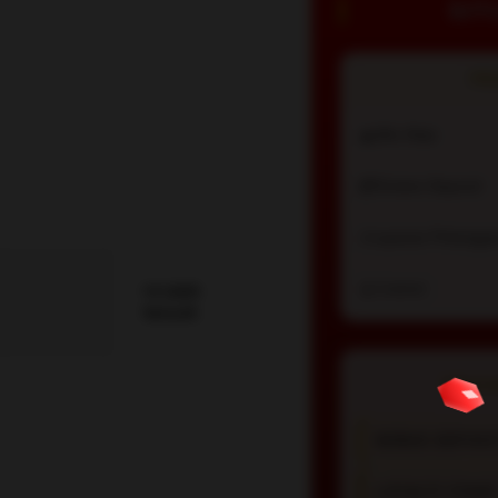
SIT
PEN
🔥
Win Rate
💳
Sistem Deposit
⚡
Layanan Pelangga
📱
Lisensi
+4 lebih
banyak
PENAW
BONUS DEPOSIT
LOYALTY POINT