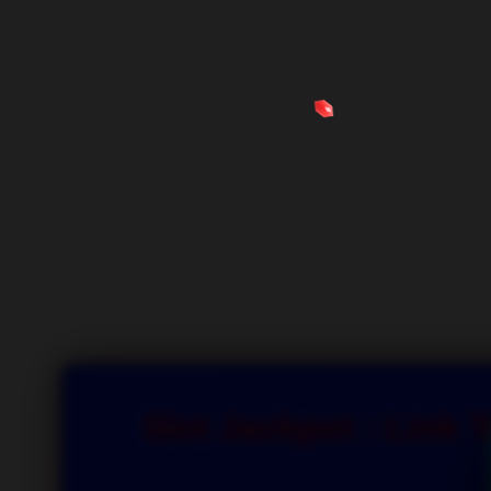
Layer Popup Close
Slot Jackpot : Link