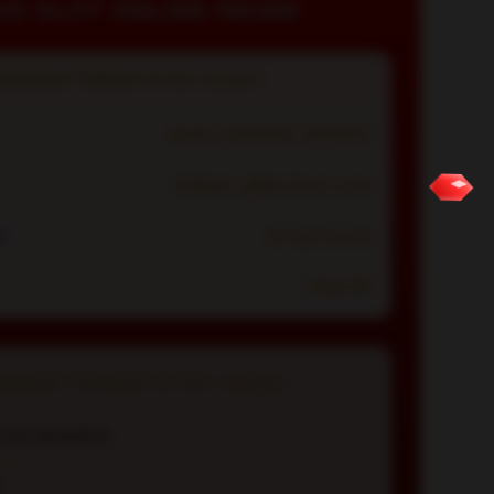
US SLOT ONLINE RESMI
AWARAN TERBAIK DI Slot Jackpot
98.9% GAMPANG JACKPOT
E-Wallet, QRIS, Bank Lokal
n
24 Jam Online
PAGCOR
ARAN TERBAIK DI Slot Jackpot
 8% (PGSOFT)