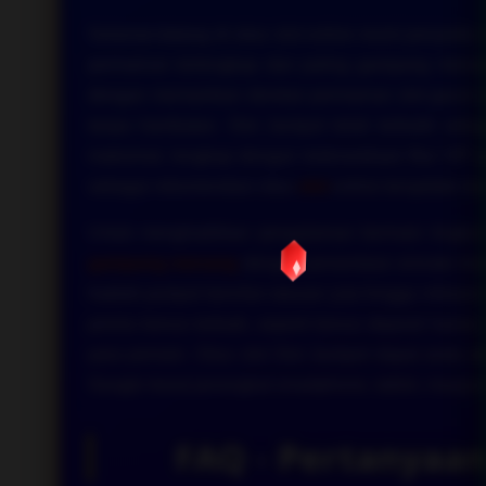
Selamat datang di situs slot online resmi penyedia 
permainan terlengkap dan paling gampang menan
dengan memainkan deretan permainan slot gacor pili
tanpa hambatan. Slot Jackpot telah terbukti seb
maksimal, lengkap dengan ketersediaan fitur VIP 
sebagai rekomendasi situs
slot
online terupdate dan
Untuk menghadirkan pengalaman bermain tingkat 
gampang menang
dengan persentase winrate men
hadiah jackpot bernilai ratusan juta hingga milia
promo bonus terbaik, seperti bonus deposit haria
para pemain. Situs slot Slot Jackpot dapat anda
Google lewat perangkat smartphone, tablet, maupu
FAQ - Pertanyaan