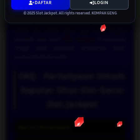
DAFTAR
LOGIN
komisi rollingan, hingga bonus loyalty point yang
sangat menguntungkan bagi para pemain. Situs
© 2025 Slot Jackpot. All rights reserved. KOMPAK GENG
slot Slot Jackpot dapat anda akses dengan sangat
mudah dan praktis kapan saja cukup dengan
mengetik kata kunci
Slot Jackpot
di pencarian
Google lewat perangkat smartphone, tablet,
maupun komputer anda.
FAQ - Pertanyaan Umum
Seputar Situs Slot Gacor
Slot Jackpot
Apa itu Slot Jackpot?