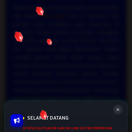
Selamat datang di situs slot online resmi penyedia
link terbaru
slot gacor
hari ini bersama Slot
Jackpot yang merupakan agen terpercaya di
indonesia dengan pilihan permainan terlengkap
dan paling gampang menang jackpot. Bersama
Slot Jackpot anda dapat mewujudkan impian
menjadi jutawan dalam waktu singkat hanya
dengan memainkan deretan permainan slot gacor
pilihan terfavorit. Didukung dengan fasilitas
pelayanan profesional, serta transaksi bank dan e-
wallet 24 jam online tanpa hambatan. Slot Jackpot
telah terbukti sebagai link situs slot88 resmi yang
konsisten memberikan sensasi kemenangan
jackpot maxwin hingga ke tingkat maksimal,
SELAMAT DATANG
lengkap dengan ketersediaan fitur VIP paling
DI SITUS SLOT GACOR HARI INI LINK SLOT88 TERPERCAYA
mutakhir untuk memanjakan seluruh member