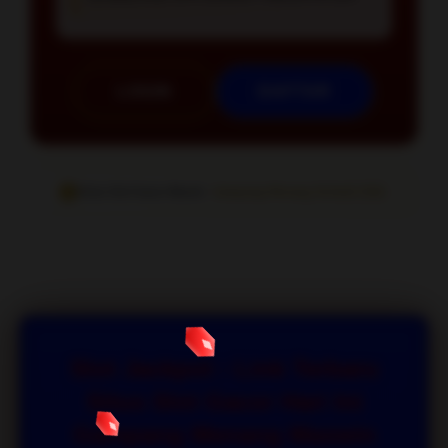
LOGIN
DAFTAR
Situs Slot Gacor Resmi :
Gampang Menang Terbaik 2026.
Layer Popup Close
Slot Jackpot : Link Terbaru
Situs Slot Gacor Hari Ini
Gampang Menang Maxwin