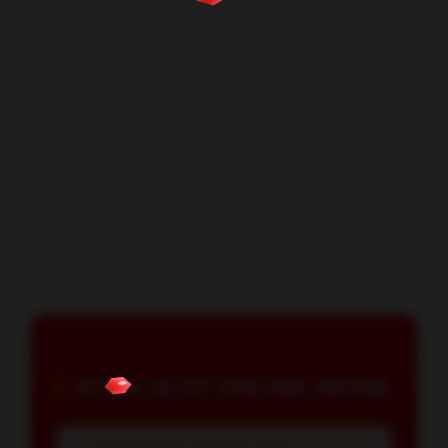
Slot Jackpot : Link
Terbaru Situs Slot Gacor
Hari Ini Gampang Menang
Maxwin
SITUS SLOT ONLINE RESMI