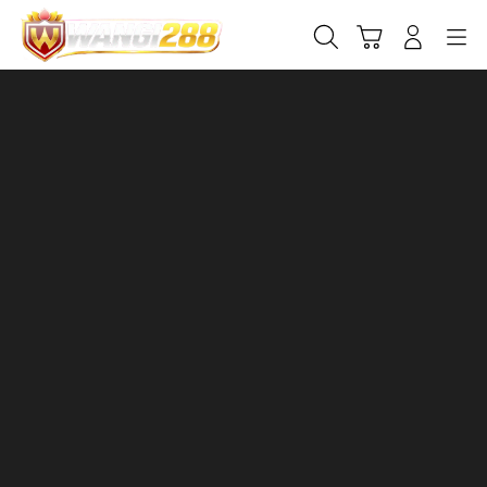
Skip
to
Cari
Troli
Login
Navigation
content