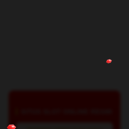
Slot Jackpot : Link
Terbaru Situs Slot Gacor
Hari Ini Gampang Menang
Maxwin
SITUS SLOT ONLINE RESMI