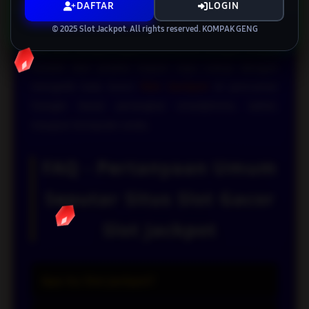
DAFTAR
LOGIN
komisi rollingan, hingga bonus loyalty point yang
sangat menguntungkan bagi para pemain. Situs
© 2025 Slot Jackpot. All rights reserved. KOMPAK GENG
slot Slot Jackpot dapat anda akses dengan sangat
mudah dan praktis kapan saja cukup dengan
mengetik kata kunci
Slot Jackpot
di pencarian
Google lewat perangkat smartphone, tablet,
maupun komputer anda.
FAQ - Pertanyaan Umum
Seputar Situs Slot Gacor
Slot Jackpot
Apa itu Slot Jackpot?