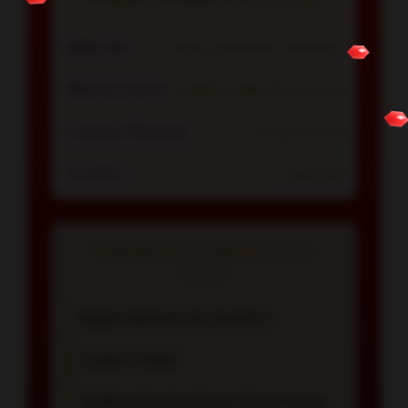
PENAWARAN TERBAIK DI Slot Jackpot
🔥
Win Rate
98.9% GAMPANG JACKPOT
💳
Sistem Deposit
E-Wallet, QRIS, Bank Lokal
⚡
Layanan Pelanggan
24 Jam Online
📱
Lisensi
PAGCOR
PENAWARAN TERBAIK DI Slot
Jackpot
BONUS DEPOSIT 8% (PGSOFT)
LOYALTY POINT
DOWNLOAD APK BONUS FREESPIN 20X