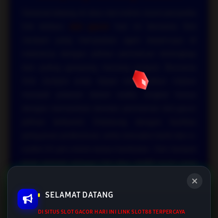
Selamat datang di situs slot online resmi penyedia
link terbaru
slot gacor
hari ini bersama Slot
Jackpot yang merupakan agen terpercaya di
indonesia dengan pilihan permainan terlengkap
dan paling gampang menang jackpot. Bersama
Slot Jackpot anda dapat mewujudkan impian
menjadi jutawan dalam waktu singkat hanya
dengan memainkan deretan permainan slot gacor
pilihan terfavorit. Didukung dengan fasilitas
pelayanan profesional, serta transaksi bank dan e-
wallet 24 jam online tanpa hambatan. Slot Jackpot
telah terbukti sebagai link situs slot88 resmi yang
konsisten memberikan sensasi kemenangan
jackpot maxwin hingga ke tingkat maksimal,
SELAMAT DATANG
lengkap dengan ketersediaan fitur VIP paling
DI SITUS SLOT GACOR HARI INI LINK SLOT88 TERPERCAYA
mutakhir untuk memanjakan seluruh member