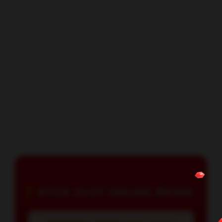
Slot Jackpot : Link
Terbaru Situs Slot Gacor
Hari Ini Gampang Menang
Maxwin
SITUS SLOT ONLINE RESMI