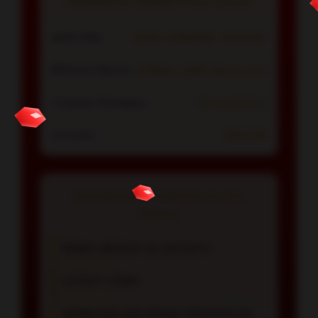
PENAWARAN TERBAIK DI Slot Jackpot
🔥
Win Rate
98.9% GAMPANG JACKPOT
💳
Sistem Deposit
E-Wallet, QRIS, Bank Lokal
⚡
Layanan Pelanggan
24 Jam Online
📱
Lisensi
PAGCOR
PENAWARAN TERBAIK DI Slot
Jackpot
BONUS DEPOSIT 8% (PGSOFT)
LOYALTY POINT
DOWNLOAD APK BONUS FREESPIN 20X