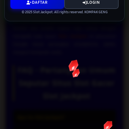
DAFTAR
LOGIN
komisi rollingan, hingga bonus loyalty point yang
sangat menguntungkan bagi para pemain. Situs
© 2025 Slot Jackpot. All rights reserved. KOMPAK GENG
slot Slot Jackpot dapat anda akses dengan sangat
mudah dan praktis kapan saja cukup dengan
mengetik kata kunci
Slot Jackpot
di pencarian
Google lewat perangkat smartphone, tablet,
maupun komputer anda.
FAQ - Pertanyaan Umum
Seputar Situs Slot Gacor
Slot Jackpot
Apa itu Slot Jackpot?