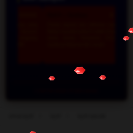
★★★★★
Budi P. — Surabaya
★★★★☆
ng menang yang
Proses deposit dan withdraw super cepat!
te-nya beneran
Bebas transaksi pakai E-wallet 24 jam penuh
ebentar langsung
tanpa drama. Pelayanan CS-nya juga
me Slot88!
sangat profesional dan ramah.
© 2026 Slot Jackpot. All rights reserved.
SITUS SLOT
>
SLOT
>
SLOT GACOR