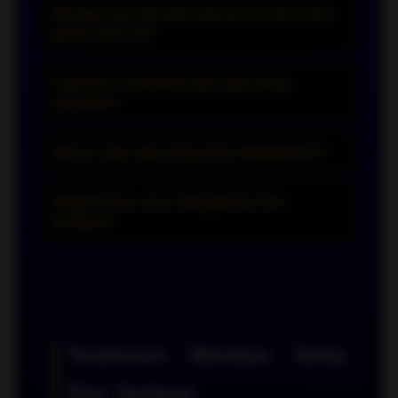
Slot Jackpot adalah situs slot online resmi
Berapa winrate permainan di situs slot
dan terpercaya di Indonesia dengan
gacor hari ini?
pilihan permainan terlengkap. Situs ini
Slot Jackpot bekerja sama dengan provider
dijamin aman karena telah mengantongi
Layanan transaksi apa saja yang
resmi seperti slot88 untuk menghadirkan
lisensi resmi PAGCOR.
tersedia?
permainan slot gacor hari ini gampang
Tersedia layanan pelanggan profesional
menang dengan winrate hingga 99.8%.
Bonus apa saja yang bisa didapatkan?
serta transaksi via Bank dan E-wallet 24
jam nonstop tanpa hambatan, lengkap
Pemain dapat menikmati berbagai promo
Bagaimana cara mengakses Slot
dengan fitur VIP untuk member setia.
menarik seperti Bonus Deposit Harian,
Jackpot?
Cashback Mingguan, Komisi Rollingan,
Cukup ketik Slot Jackpot di pencarian
hingga Bonus Loyalty Point.
Google lewat perangkat smartphone,
tablet, atau komputer Anda akan
menemukan link resmi kami.
Testimoni Member Setia
Slot Jackpot