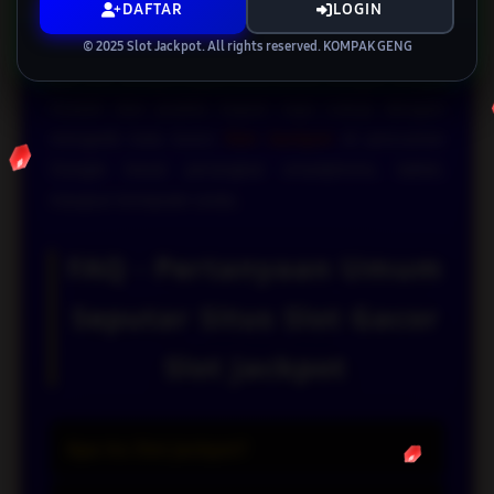
DAFTAR
LOGIN
komisi rollingan, hingga bonus loyalty point yang
sangat menguntungkan bagi para pemain. Situs
© 2025 Slot Jackpot. All rights reserved. KOMPAK GENG
slot Slot Jackpot dapat anda akses dengan sangat
mudah dan praktis kapan saja cukup dengan
mengetik kata kunci
Slot Jackpot
di pencarian
Google lewat perangkat smartphone, tablet,
maupun komputer anda.
FAQ - Pertanyaan Umum
Seputar Situs Slot Gacor
Slot Jackpot
Apa itu Slot Jackpot?