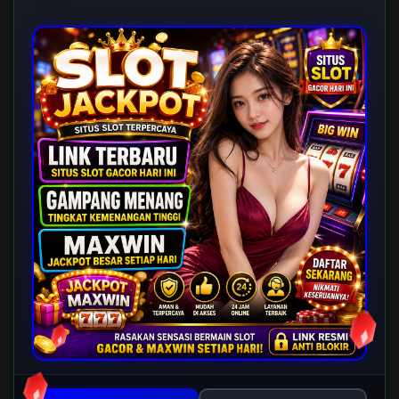
setianya, serta telah mengantongi lisensi resmi
dari PAGCOR sebagai rekomendasi situs
slot
online terupdate dan paling canggih saat ini.
Untuk menghadirkan pengalaman bermain tingkat
tinggi, kami juga bekerja sama secara resmi
dengan provider ternama slot88 guna menyajikan
permainan
slot gampang menang
dengan
persentase winrate mencapai 99.8%. Jadi jangan
ragu lagi, segera bergabung bersama Slot Jackpot
dan raih kesempatan memenangkan hadiah
jackpot bernilai ratusan juta hingga miliaran rupiah
setiap hari. Kami selalu berkomitmen memberikan
deretan keuntungan melimpah melalui berbagai
tawaran promo bonus terbaik, seperti bonus
deposit harian, bonus cashback mingguan, bonus