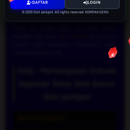
DAFTAR
LOGIN
komisi rollingan, hingga bonus loyalty point yang
sangat menguntungkan bagi para pemain. Situs
© 2025 Slot Jackpot. All rights reserved. KOMPAK GENG
slot Slot Jackpot dapat anda akses dengan sangat
mudah dan praktis kapan saja cukup dengan
mengetik kata kunci
Slot Jackpot
di pencarian
Google lewat perangkat smartphone, tablet,
maupun komputer anda.
FAQ - Pertanyaan Umum
Seputar Situs Slot Gacor
Slot Jackpot
Apa itu Slot Jackpot?