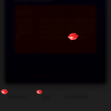
★★★★★
Budi P. — Surabaya
★★★★☆
ang menang yang
Proses deposit dan withdraw super cepat!
ate-nya beneran
Bebas transaksi pakai E-wallet 24 jam penuh
sebentar langsung
tanpa drama. Pelayanan CS-nya juga
me Slot88!
sangat profesional dan ramah.
© 2026 Slot Jackpot. All rights reserved.
SITUS SLOT
>
SLOT
>
SLOT GACOR