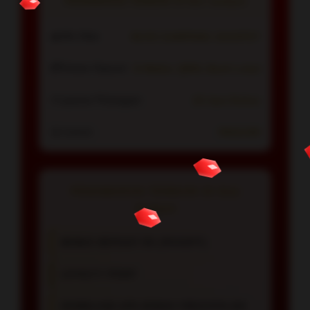
PENAWARAN TERBAIK DI Slot Jackpot
🔥
Win Rate
98.9% GAMPANG JACKPOT
💳
Sistem Deposit
E-Wallet, QRIS, Bank Lokal
⚡
Layanan Pelanggan
24 Jam Online
📱
Lisensi
PAGCOR
PENAWARAN TERBAIK DI Slot
Jackpot
BONUS DEPOSIT 8% (PGSOFT)
LOYALTY POINT
DOWNLOAD APK BONUS FREESPIN 20X