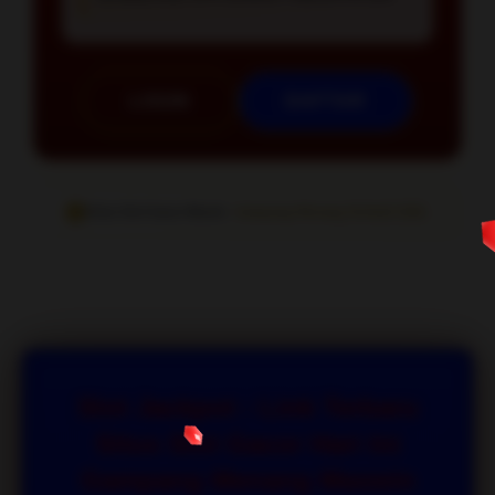
LOGIN
DAFTAR
Situs Slot Gacor Resmi :
Gampang Menang Terbaik 2026.
Layer Popup Close
Slot Jackpot : Link Terbaru
Situs Slot Gacor Hari Ini
Gampang Menang Maxwin