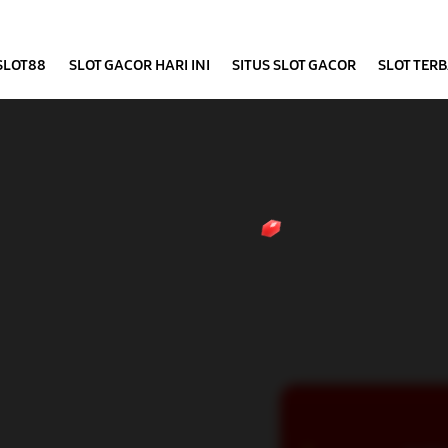
SLOT88
SLOT GACOR HARI INI
SITUS SLOT GACOR
SLOT TER
Slot Jack
Slot G