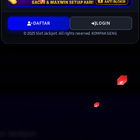
DAFTAR
LOGIN
dan terpercaya di Indonesia dengan pilihan permainan te
 hari ini?
© 2025 Slot Jackpot. All rights reserved. KOMPAK GENG
esmi seperti slot88 untuk menghadirkan permainan slot 
 transaksi via Bank dan E-wallet 24 jam nonstop tanpa ha
ik seperti Bonus Deposit Harian, Cashback Mingguan, Komi
 lewat perangkat smartphone, tablet, atau komputer Anda 
ot Jackpot