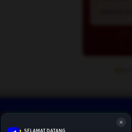
DOWNLOAD APK
Situs S
 Terbaru Situs Slot Gacor Har
Maxwin
SELAMAT DATANG