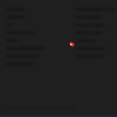
Slot Jackpot
Promo & Cashback Harian
SLOT GACOR
Bocoran & Event
SLOT
Program & Undian
SITUS SLOT GACOR
Metode Transaksi
SLOT88
Fitur Maxwin
SLOT GAMPANG MENANG
Fitur Mega Jackpot
SLOT GACOR HARI INI
Program Referral
LINK SLOT GACOR
© 2025 Slot Jackpot. All rights reserved. KOMPAK GENG