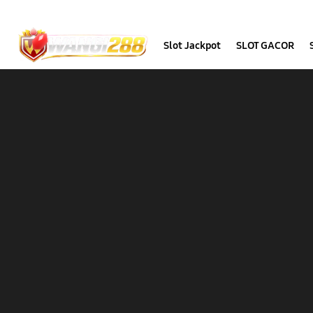
Skip
to
content
Slot Jackpot
SLOT GACOR