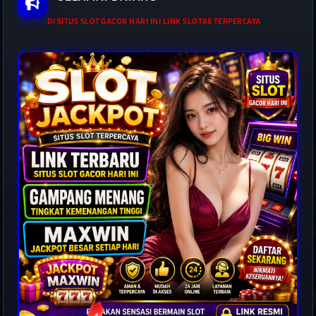
link terbaru
slot gacor
hari ini bersama Slot Jackpot yang mer
DI SITUS SLOT GACOR HARI INI LINK SLOT88 TERPERCAYA
g jackpot. Bersama Slot Jackpot anda dapat mewujudkan im
han terfavorit. Didukung dengan fasilitas pelayanan profesion
agai link situs slot88 resmi yang konsisten memberikan sen
paling mutakhir untuk memanjakan seluruh member setianya, 
 paling canggih saat ini.
tinggi, kami juga bekerja sama secara resmi dengan provid
capai 99.8%. Jadi jangan ragu lagi, segera bergabung bers
ran rupiah setiap hari. Kami selalu berkomitmen memberikan de
n, bonus cashback mingguan, bonus komisi rollingan, hingga b
 akses dengan sangat mudah dan praktis kapan saja cukup den
n komputer anda.
 Umum Seputar Situs Slot 