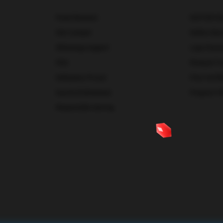
Pusat Bantuan
DAFTAR Slo
Slot Jackpot
Daftar Aku
WhatsApp Support
Lupa Passw
FAQ
Riwayat Tr
Kebijakan Privasi
Fitur Verifi
Syarat & Ketentuan
Program VI
Responsible Gaming