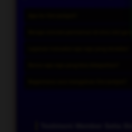
Apa itu Slot Jackpot?
Slot Jackpot adalah situs slot online resmi 
Berapa winrate permainan di situs slot gacor
mengantongi lisensi resmi PAGCOR.
Slot Jackpot bekerja sama dengan provider r
Layanan transaksi apa saja yang tersedia?
hingga 99.8%.
Tersedia layanan pelanggan profesional serta
Bonus apa saja yang bisa didapatkan?
setia.
Pemain dapat menikmati berbagai promo menar
Bagaimana cara mengakses Slot Jackpot?
Cukup ketik Slot Jackpot di pencarian Google
Testimoni Member Setia Sl