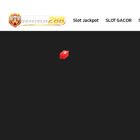
Skip
to
content
Slot Jackpot
SLOT GACOR