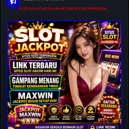
link terbaru
slot gacor
hari ini bersama Slot Jackpot yang mer
DI SITUS SLOT GACOR HARI INI LINK SLOT88 TERPERCAYA
g jackpot. Bersama Slot Jackpot anda dapat mewujudkan im
han terfavorit. Didukung dengan fasilitas pelayanan profesion
agai link situs slot88 resmi yang konsisten memberikan sen
paling mutakhir untuk memanjakan seluruh member setianya, 
 paling canggih saat ini.
tinggi, kami juga bekerja sama secara resmi dengan provid
capai 99.8%. Jadi jangan ragu lagi, segera bergabung bers
ran rupiah setiap hari. Kami selalu berkomitmen memberikan de
n, bonus cashback mingguan, bonus komisi rollingan, hingga b
 akses dengan sangat mudah dan praktis kapan saja cukup den
n komputer anda.
 Umum Seputar Situs Slot 