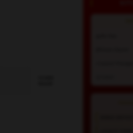
SIT
PEN
🔥
Win Rate
💳
Sistem Deposit
⚡
Layanan Pelangga
📱
Lisensi
+4 lebih
banyak
PENAW
BONUS DEPOSIT
LOYALTY POINT