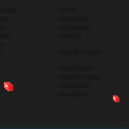
t Jackpot
Fitur Akses
n Baru
Gampang Menang
ord
Aturan & Kebijakan
ansaksi
Kontak Resmi
kasi
About Slot Jackpot
P
Tentang Slot Jackpot
Kenapa Pilih Slot Jackpot
Partner & Affiliate
Brand & Identitas