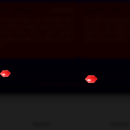
 — Bandung
★★★★★
Hendra W. — Medan
sensi resmi dari PAGCOR bikin
Fitur VIP mantap banget, da
 main. Nggak perlu khawatir soal
istimewa dan bonus meli
n dana atau data pribadi.
deposit harian dan cashb
d banget buat yang cari situs
selalu cair tepat waktu!
© 2026 Slot Jackpot. All rights reserved.
Support
Account