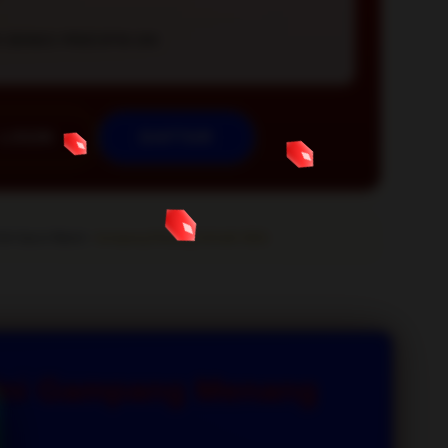
 BONUS FREESPIN 20X
LOGIN
DAFTAR
lot Gacor Resmi :
Gampang Menang Terbaik 2026.
i Ini Gampang Menang