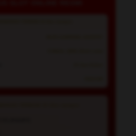
US SLOT ONLINE RESMI
AWARAN TERBAIK DI Slot Jackpot
98.9% GAMPANG JACKPOT
E-Wallet, QRIS, Bank Lokal
n
24 Jam Online
PAGCOR
ARAN TERBAIK DI Slot Jackpot
 8% (PGSOFT)