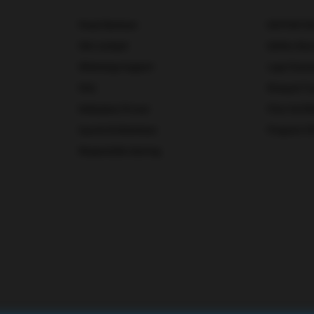
Pusat Bantuan
DAFTAR Slo
Slot Jackpot
Daftar Aku
WhatsApp Support
Lupa Passw
FAQ
Riwayat Tr
Kebijakan Privasi
Fitur Verifi
Syarat & Ketentuan
Program VI
Responsible Gaming