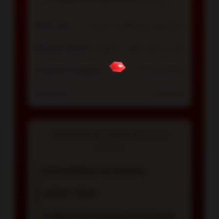
PENAWARAN TERBAIK DI Slot Jackpot
🔥
Win Rate
98.9% GAMPANG JACKPOT
💳
Sistem Deposit
E-Wallet, QRIS, Bank Lokal
⚡
Layanan Pelanggan
24 Jam Online
📱
Lisensi
PAGCOR
PENAWARAN TERBAIK DI Slot
Jackpot
BONUS DEPOSIT 8% (PGSOFT)
LOYALTY POINT
DOWNLOAD APK BONUS FREESPIN 20X