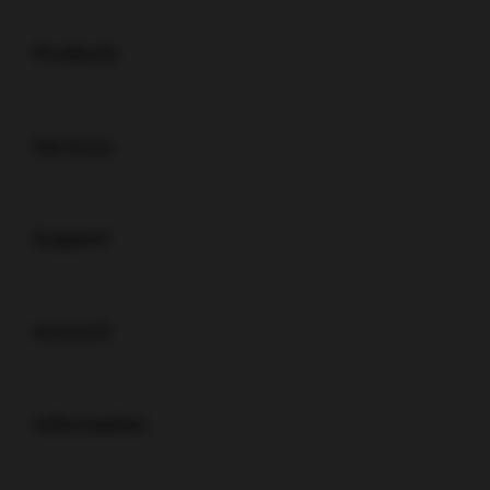
Buka
Footer Navigation
Products
Buka
Services
Buka
Support
Buka
Account
Buka
Information
Buka