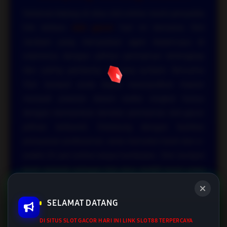
Selamat datang di situs slot online resmi penyedia
link terbaru
slot gacor
hari ini bersama Slot
Jackpot yang merupakan agen terpercaya di
indonesia dengan pilihan permainan terlengkap
dan paling gampang menang jackpot. Bersama
Slot Jackpot anda dapat mewujudkan impian
menjadi jutawan dalam waktu singkat hanya
dengan memainkan deretan permainan slot gacor
pilihan terfavorit. Didukung dengan fasilitas
pelayanan profesional, serta transaksi bank dan e-
wallet 24 jam online tanpa hambatan. Slot Jackpot
telah terbukti sebagai link situs slot88 resmi yang
konsisten memberikan sensasi kemenangan
jackpot maxwin hingga ke tingkat maksimal,
SELAMAT DATANG
lengkap dengan ketersediaan fitur VIP paling
DI SITUS SLOT GACOR HARI INI LINK SLOT88 TERPERCAYA
mutakhir untuk memanjakan seluruh member