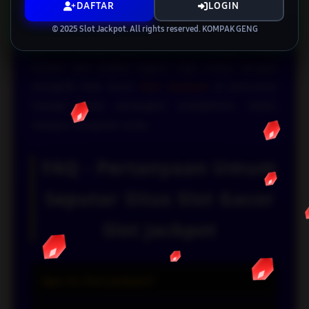
DAFTAR
LOGIN
komisi rollingan, hingga bonus loyalty point yang
sangat menguntungkan bagi para pemain. Situs
© 2025 Slot Jackpot. All rights reserved. KOMPAK GENG
slot Slot Jackpot dapat anda akses dengan sangat
mudah dan praktis kapan saja cukup dengan
mengetik kata kunci
Slot Jackpot
di pencarian
Google lewat perangkat smartphone, tablet,
maupun komputer anda.
FAQ - Pertanyaan Umum
Seputar Situs Slot Gacor
Slot Jackpot
Apa itu Slot Jackpot?