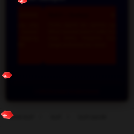
★★★★★
Budi P. — Surabaya
★★★★☆
ang menang yang
Proses deposit dan withdraw super cepat!
ate-nya beneran
Bebas transaksi pakai E-wallet 24 jam penuh
sebentar langsung
tanpa drama. Pelayanan CS-nya juga
ame Slot88!
sangat profesional dan ramah.
© 2026 Slot Jackpot. All rights reserved.
SITUS SLOT
>
SLOT
>
SLOT GACOR