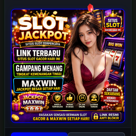
setianya, serta telah mengantongi lisensi resmi
dari PAGCOR sebagai rekomendasi situs
slot
online terupdate dan paling canggih saat ini.
Untuk menghadirkan pengalaman bermain tingkat
tinggi, kami juga bekerja sama secara resmi
dengan provider ternama slot88 guna menyajikan
permainan
slot gampang menang
dengan
persentase winrate mencapai 99.8%. Jadi jangan
ragu lagi, segera bergabung bersama Slot Jackpot
dan raih kesempatan memenangkan hadiah
jackpot bernilai ratusan juta hingga miliaran rupiah
setiap hari. Kami selalu berkomitmen memberikan
deretan keuntungan melimpah melalui berbagai
tawaran promo bonus terbaik, seperti bonus
deposit harian, bonus cashback mingguan, bonus