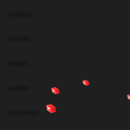
Buka
Footer Navigation
Products
Buka
Services
Buka
Support
Buka
Account
Buka
Information
Buka