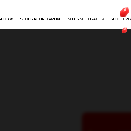
SLOT88
SLOT GACOR HARI INI
SITUS SLOT GACOR
SLOT TER
Slot Jack
Slot G