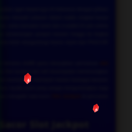
upakan agen terpercaya di indonesia dengan pilihan
pian menjadi jutawan dalam waktu singkat hanya
al, serta transaksi bank dan e-wallet 24 jam online
sasi kemenangan jackpot maxwin hingga ke tingkat
serta telah mengantongi lisensi resmi dari PAGCOR
er ternama slot88 guna menyajikan permainan
slot
ama Slot Jackpot dan raih kesempatan memenangkan
retan keuntungan melimpah melalui berbagai tawaran
onus loyalty point yang sangat menguntungkan bagi
gan mengetik kata kunci
Slot Jackpot
di pencarian
Gacor Slot Jackpot