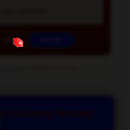
 BONUS FREESPIN 20X
LOGIN
DAFTAR
lot Gacor Resmi :
Gampang Menang Terbaik 2026.
i Ini Gampang Menang