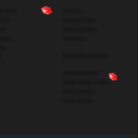
t Jackpot
Fitur Akses
n Baru
Gampang Menang
ord
Aturan & Kebijakan
ansaksi
Kontak Resmi
kasi
About Slot Jackpot
P
Tentang Slot Jackpot
Kenapa Pilih Slot Jackpot
Partner & Affiliate
Brand & Identitas