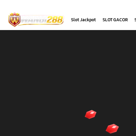
Skip
to
content
Slot Jackpot
SLOT GACOR