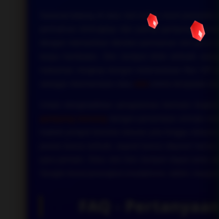
Selamat datang di situs slot online resmi penyedia 
permainan terlengkap dan paling gampang menan
dengan memainkan deretan permainan slot gacor pili
tanpa hambatan. Slot Jackpot telah terbukti seb
maksimal, lengkap dengan ketersediaan fitur VIP 
sebagai rekomendasi situs
slot
online terupdate dan
Untuk menghadirkan pengalaman bermain tingkat 
gampang menang
dengan persentase winrate men
hadiah jackpot bernilai ratusan juta hingga milia
promo bonus terbaik, seperti bonus deposit haria
para pemain. Situs slot Slot Jackpot dapat anda
Google lewat perangkat smartphone, tablet, maupu
FAQ - Pertanyaan