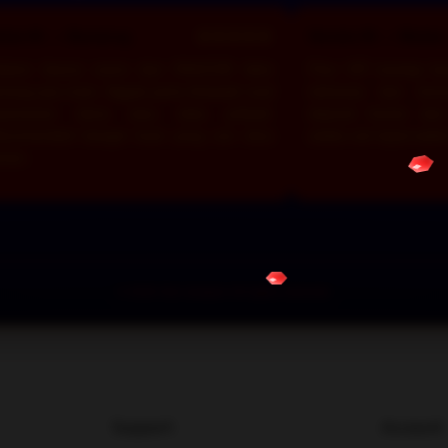
 — Bandung
★★★★★
Hendra W. — Medan
isensi resmi dari PAGCOR bikin
Fitur VIP mantap banget, da
s main. Nggak perlu khawatir soal
istimewa dan bonus meli
n dana atau data pribadi.
deposit harian dan cashb
ed banget buat yang cari situs
selalu cair tepat waktu!
© 2026 Slot Jackpot. All rights reserved.
Support
Account