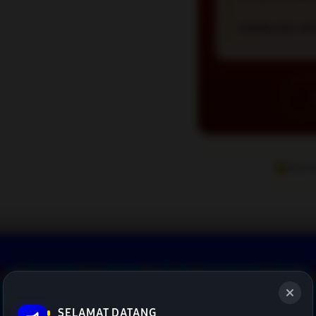
DOWNLOAD APK
Situs S
 Terbaru Situs Slot Gacor Har
Maxwin
SELAMAT DATANG