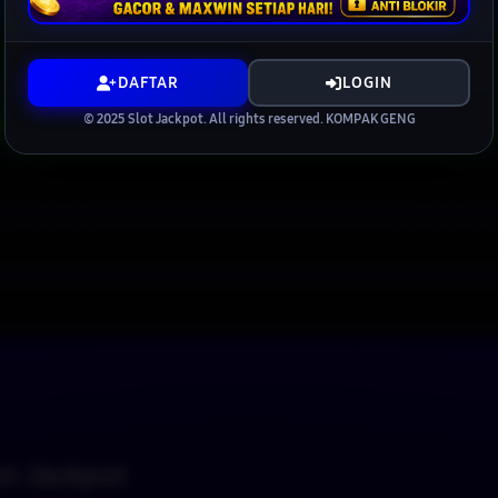
DAFTAR
LOGIN
dan terpercaya di Indonesia dengan pilihan permainan te
 hari ini?
© 2025 Slot Jackpot. All rights reserved. KOMPAK GENG
esmi seperti slot88 untuk menghadirkan permainan slot 
 transaksi via Bank dan E-wallet 24 jam nonstop tanpa ha
ik seperti Bonus Deposit Harian, Cashback Mingguan, Komi
 lewat perangkat smartphone, tablet, atau komputer Anda 
ot Jackpot