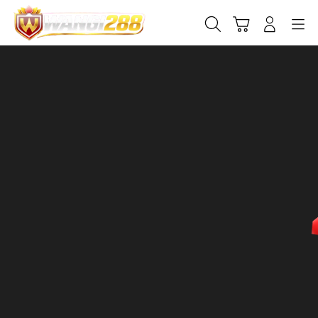
Skip
to
Cari
Troli
Login
Navigation
content