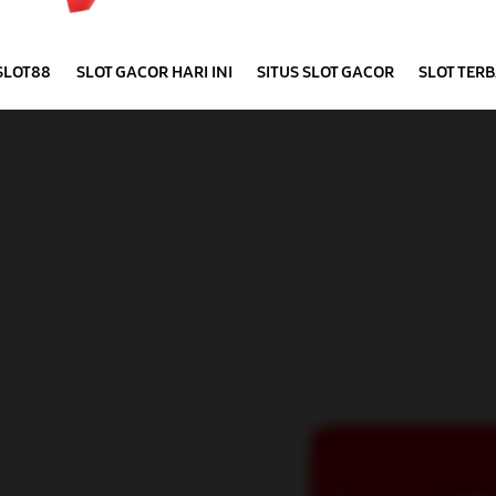
SLOT88
SLOT GACOR HARI INI
SITUS SLOT GACOR
SLOT TER
Slot Jack
Slot G