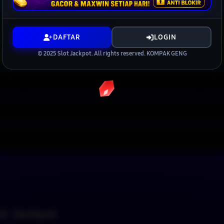
DAFTAR
LOGIN
dan terpercaya di Indonesia dengan pilihan permainan te
 hari ini?
© 2025 Slot Jackpot. All rights reserved. KOMPAK GENG
esmi seperti slot88 untuk menghadirkan permainan slot 
 transaksi via Bank dan E-wallet 24 jam nonstop tanpa ha
ik seperti Bonus Deposit Harian, Cashback Mingguan, Komi
 lewat perangkat smartphone, tablet, atau komputer Anda 
ot Jackpot