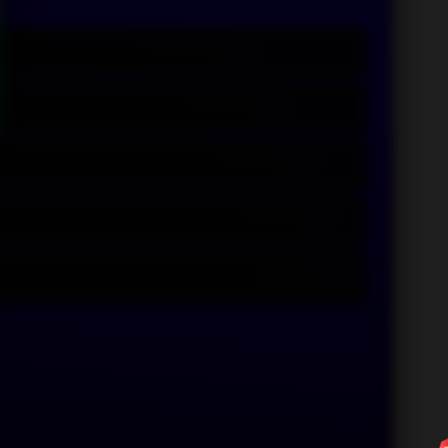
rlengkap. Situs ini dijamin aman karena telah
gacor hari ini gampang menang dengan winrate
mbatan, lengkap dengan fitur VIP untuk member
si Rollingan, hingga Bonus Loyalty Point.
akan menemukan link resmi kami.