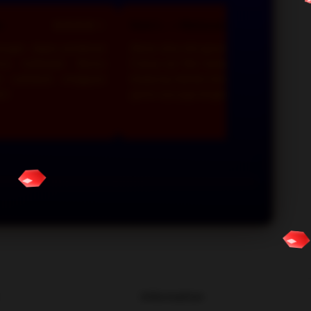
★★★★☆
Dewi L. — Makassar
★★★★★
dapat perlakuan
Akses situs slot gacor hari ini praktis banget.
impah. Bonus
Cukup cari Slot Jackpot di Google lewat HP,
back mingguan
langsung kebuka lancar tanpa lemot. Pilihan
game-nya juga lengkap banget.
Information