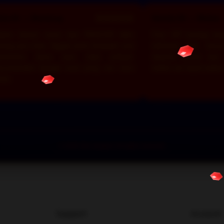
 Bandung
★★★★★
Hendra W. — Medan
nsi resmi dari PAGCOR bikin
Fitur VIP mantap banget, dapa
ain. Nggak perlu khawatir soal
istimewa dan bonus melimp
dana atau data pribadi.
deposit harian dan cashbac
banget buat yang cari situs
selalu cair tepat waktu!
© 2026 Slot Jackpot. All rights reserved.
Support
Account