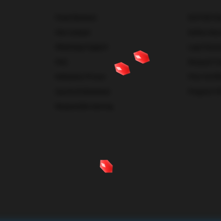
Pusat Bantuan
DAFTAR Slo
Slot Jackpot
Daftar Aku
WhatsApp Support
Lupa Passw
FAQ
Riwayat Tr
Kebijakan Privasi
Fitur Verifi
Syarat & Ketentuan
Program VI
Responsible Gaming