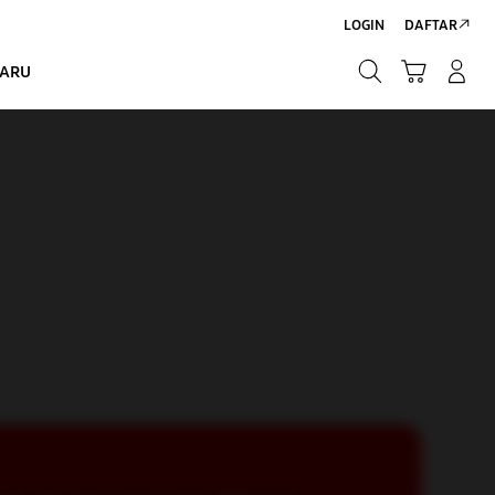
LOGIN
DAFTAR
Cari
Troli
Login/Sign-Up
BARU
Cari
pot : Link Terbaru Situs
acor Hari Ini Gampang
Menang Maxwin