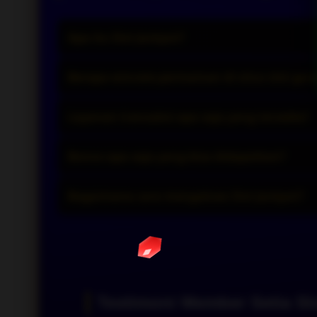
Apa itu Slot Jackpot?
Slot Jackpot adalah situs slot online resmi 
Berapa winrate permainan di situs slot gacor
mengantongi lisensi resmi PAGCOR.
Slot Jackpot bekerja sama dengan provider r
Layanan transaksi apa saja yang tersedia?
hingga 99.8%.
Tersedia layanan pelanggan profesional serta
Bonus apa saja yang bisa didapatkan?
setia.
Pemain dapat menikmati berbagai promo menar
Bagaimana cara mengakses Slot Jackpot?
Cukup ketik Slot Jackpot di pencarian Google
Testimoni Member Setia Sl