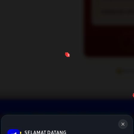
DOWNLOAD APK
Situs S
 Terbaru Situs Slot Gacor Har
Maxwin
SELAMAT DATANG