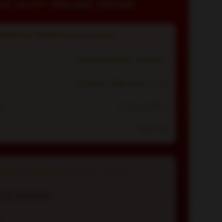
US SLOT ONLINE RESMI
AWARAN TERBAIK DI Slot Jackpot
98.9% GAMPANG JACKPOT
E-Wallet, QRIS, Bank Lokal
n
24 Jam Online
PAGCOR
ARAN TERBAIK DI Slot Jackpot
 8% (PGSOFT)