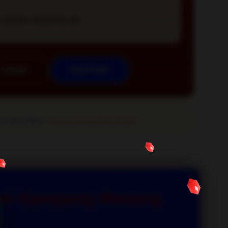
 BONUS FREESPIN 20X
LOGIN
DAFTAR
lot Gacor Resmi :
Gampang Menang Terbaik 2026.
i Ini Gampang Menang