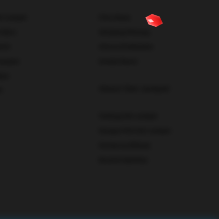
t Jackpot
Fitur Akses
n Baru
Gampang Menang
ord
Aturan & Kebijakan
ansaksi
Kontak Resmi
kasi
About Slot Jackpot
P
Tentang Slot Jackpot
Kenapa Pilih Slot Jackpot
Partner & Affiliate
Brand & Identitas