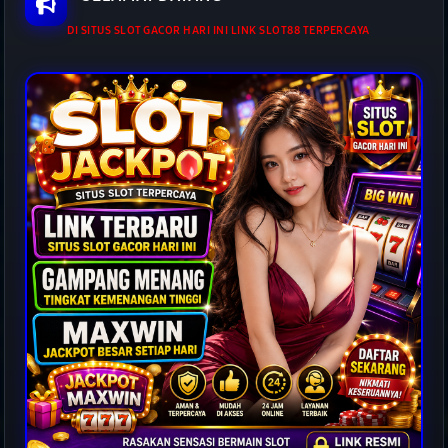
link terbaru
slot gacor
hari ini bersama Slot Jackpot yang mer
DI SITUS SLOT GACOR HARI INI LINK SLOT88 TERPERCAYA
g jackpot. Bersama Slot Jackpot anda dapat mewujudkan im
han terfavorit. Didukung dengan fasilitas pelayanan profesion
agai link situs slot88 resmi yang konsisten memberikan sen
paling mutakhir untuk memanjakan seluruh member setianya, 
 paling canggih saat ini.
tinggi, kami juga bekerja sama secara resmi dengan provid
capai 99.8%. Jadi jangan ragu lagi, segera bergabung bers
ran rupiah setiap hari. Kami selalu berkomitmen memberikan de
n, bonus cashback mingguan, bonus komisi rollingan, hingga b
 akses dengan sangat mudah dan praktis kapan saja cukup den
n komputer anda.
 Umum Seputar Situs Slot 