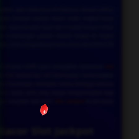
upakan agen terpercaya di indonesia dengan pilihan
pian menjadi jutawan dalam waktu singkat hanya
al, serta transaksi bank dan e-wallet 24 jam online
sasi kemenangan jackpot maxwin hingga ke tingkat
serta telah mengantongi lisensi resmi dari PAGCOR
er ternama slot88 guna menyajikan permainan
slot
ama Slot Jackpot dan raih kesempatan memenangkan
retan keuntungan melimpah melalui berbagai tawaran
onus loyalty point yang sangat menguntungkan bagi
gan mengetik kata kunci
Slot Jackpot
di pencarian
Gacor Slot Jackpot