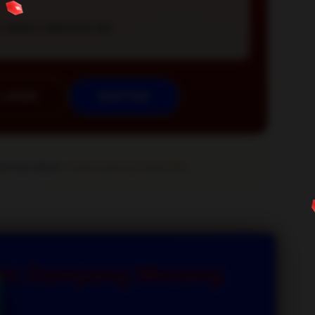
 BONUS FREESPIN 20X
LOGIN
DAFTAR
lot Gacor Resmi :
Gampang Menang Terbaik 2026.
i Ini Gampang Menang