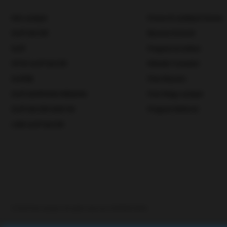
Slot Jackpot
Promo & Cashback Harian
SLOT GACOR
Bocoran & Event
SLOT
Program & Undian
SITUS SLOT GACOR
Metode Transaksi
SLOT88
Fitur Maxwin
SLOT GAMPANG MENANG
Fitur Mega Jackpot
SLOT GACOR HARI INI
Program Referral
LINK SLOT GACOR
© 2025 Slot Jackpot. All rights reserved. KOMPAK GENG