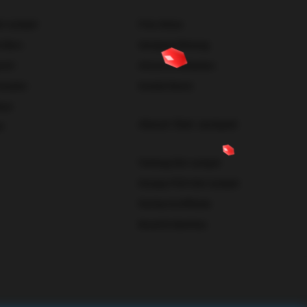
t Jackpot
Fitur Akses
n Baru
Gampang Menang
ord
Aturan & Kebijakan
ansaksi
Kontak Resmi
kasi
About Slot Jackpot
P
Tentang Slot Jackpot
Kenapa Pilih Slot Jackpot
Partner & Affiliate
Brand & Identitas