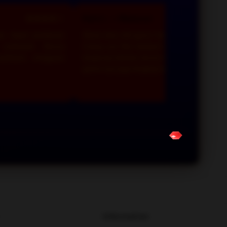
★★★★☆
Dewi L. — Makassar
★★★★★
A
at perlakuan
Akses situs slot gacor hari ini praktis banget.
B
pah. Bonus
Cukup cari Slot Jackpot di Google lewat HP,
b
ck mingguan
langsung kebuka lancar tanpa lemot. Pilihan
J
game-nya juga lengkap banget.
y
Information