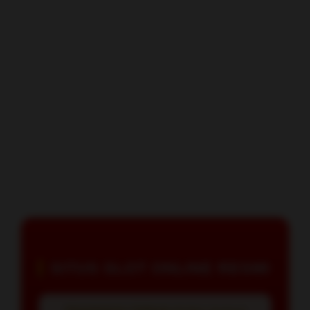
Slot Jackpot : Link
Terbaru Situs Slot Gacor
Hari Ini Gampang Menang
Maxwin
SITUS SLOT ONLINE RESMI