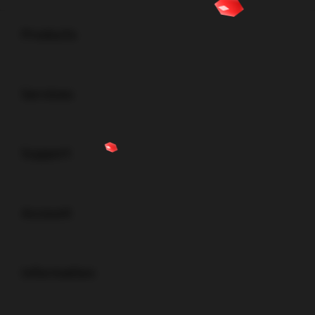
Buka
Footer Navigation
Products
Buka
Services
Buka
Support
Buka
Account
Buka
Information
Buka