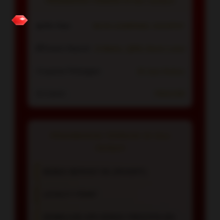
PENAWARAN TERBAIK DI Slot Jackpot
🔥
Win Rate
98.9% GAMPANG JACKPOT
💳
Sistem Deposit
E-Wallet, QRIS, Bank Lokal
⚡
Layanan Pelanggan
24 Jam Online
📱
Lisensi
PAGCOR
PENAWARAN TERBAIK DI Slot
Jackpot
BONUS DEPOSIT 8% (PGSOFT)
LOYALTY POINT
DOWNLOAD APK BONUS FREESPIN 20X