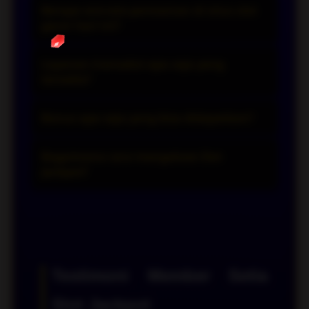
Slot Jackpot adalah situs slot online resmi
Berapa winrate permainan di situs slot
dan terpercaya di Indonesia dengan
gacor hari ini?
pilihan permainan terlengkap. Situs ini
Slot Jackpot bekerja sama dengan provider
dijamin aman karena telah mengantongi
Layanan transaksi apa saja yang
resmi seperti slot88 untuk menghadirkan
lisensi resmi PAGCOR.
tersedia?
permainan slot gacor hari ini gampang
Tersedia layanan pelanggan profesional
menang dengan winrate hingga 99.8%.
Bonus apa saja yang bisa didapatkan?
serta transaksi via Bank dan E-wallet 24
jam nonstop tanpa hambatan, lengkap
Pemain dapat menikmati berbagai promo
Bagaimana cara mengakses Slot
dengan fitur VIP untuk member setia.
menarik seperti Bonus Deposit Harian,
Jackpot?
Cashback Mingguan, Komisi Rollingan,
Cukup ketik Slot Jackpot di pencarian
hingga Bonus Loyalty Point.
Google lewat perangkat smartphone,
tablet, atau komputer Anda akan
menemukan link resmi kami.
Testimoni Member Setia
Slot Jackpot