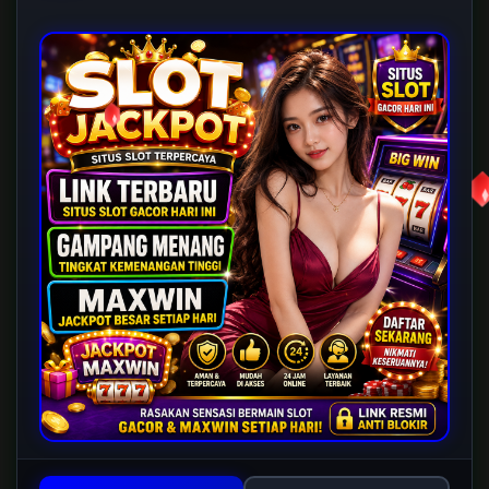
setianya, serta telah mengantongi lisensi resmi
dari PAGCOR sebagai rekomendasi situs
slot
online terupdate dan paling canggih saat ini.
Untuk menghadirkan pengalaman bermain tingkat
tinggi, kami juga bekerja sama secara resmi
dengan provider ternama slot88 guna menyajikan
permainan
slot gampang menang
dengan
persentase winrate mencapai 99.8%. Jadi jangan
ragu lagi, segera bergabung bersama Slot Jackpot
dan raih kesempatan memenangkan hadiah
jackpot bernilai ratusan juta hingga miliaran rupiah
setiap hari. Kami selalu berkomitmen memberikan
deretan keuntungan melimpah melalui berbagai
tawaran promo bonus terbaik, seperti bonus
deposit harian, bonus cashback mingguan, bonus