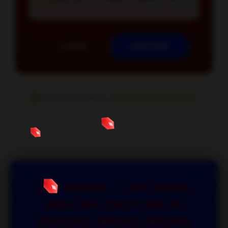
LOGIN
DAFTAR
Situs Slot Gacor Resmi :
Gampang Menang Terbaik 2026.
Layer Popup Close
Slot Jackpot : Link Terbaru
Situs Slot Gacor Hari Ini
Gampang Menang Maxwin