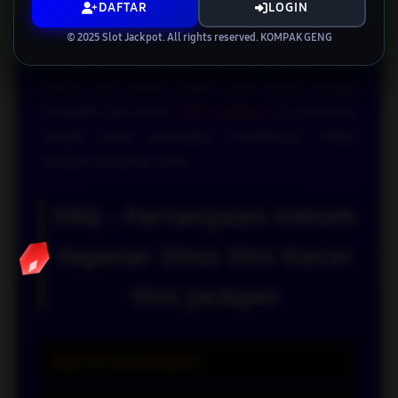
DAFTAR
LOGIN
komisi rollingan, hingga bonus loyalty point yang
sangat menguntungkan bagi para pemain. Situs
© 2025 Slot Jackpot. All rights reserved. KOMPAK GENG
slot Slot Jackpot dapat anda akses dengan sangat
mudah dan praktis kapan saja cukup dengan
mengetik kata kunci
Slot Jackpot
di pencarian
Google lewat perangkat smartphone, tablet,
maupun komputer anda.
FAQ - Pertanyaan Umum
Seputar Situs Slot Gacor
Slot Jackpot
Apa itu Slot Jackpot?