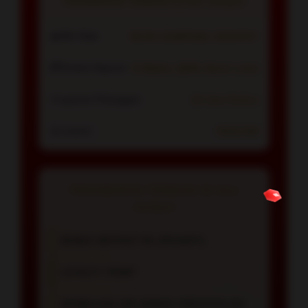
PENAWARAN TERBAIK DI Slot Jackpot
🔥
Win Rate
98.9% GAMPANG JACKPOT
💳
Sistem Deposit
E-Wallet, QRIS, Bank Lokal
⚡
Layanan Pelanggan
24 Jam Online
📱
Lisensi
PAGCOR
PENAWARAN TERBAIK DI Slot
Jackpot
BONUS DEPOSIT 8% (PGSOFT)
LOYALTY POINT
DOWNLOAD APK BONUS FREESPIN 20X