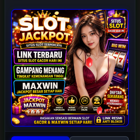
setianya, serta telah mengantongi lisensi resmi
dari PAGCOR sebagai rekomendasi situs
slot
online terupdate dan paling canggih saat ini.
Untuk menghadirkan pengalaman bermain tingkat
tinggi, kami juga bekerja sama secara resmi
dengan provider ternama slot88 guna menyajikan
permainan
slot gampang menang
dengan
persentase winrate mencapai 99.8%. Jadi jangan
ragu lagi, segera bergabung bersama Slot Jackpot
dan raih kesempatan memenangkan hadiah
jackpot bernilai ratusan juta hingga miliaran rupiah
setiap hari. Kami selalu berkomitmen memberikan
deretan keuntungan melimpah melalui berbagai
tawaran promo bonus terbaik, seperti bonus
deposit harian, bonus cashback mingguan, bonus