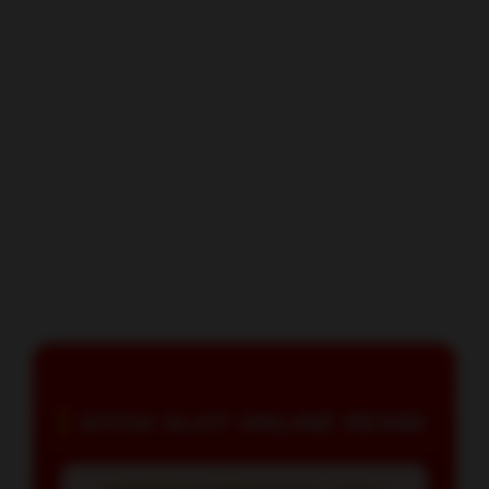
Slot Jackpot : Link
Terbaru Situs Slot Gacor
Hari Ini Gampang Menang
Maxwin
SITUS SLOT ONLINE RESMI