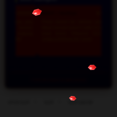
★★★★★
Budi P. — Surabaya
★★★★☆
ang menang yang
Proses deposit dan withdraw super cepat!
ate-nya beneran
Bebas transaksi pakai E-wallet 24 jam penuh
sebentar langsung
tanpa drama. Pelayanan CS-nya juga
ame Slot88!
sangat profesional dan ramah.
© 2026 Slot Jackpot. All rights reserved.
SITUS SLOT
>
SLOT
>
SLOT GACOR