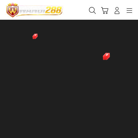
Skip
to
Cari
Troli
Login
Navigation
content