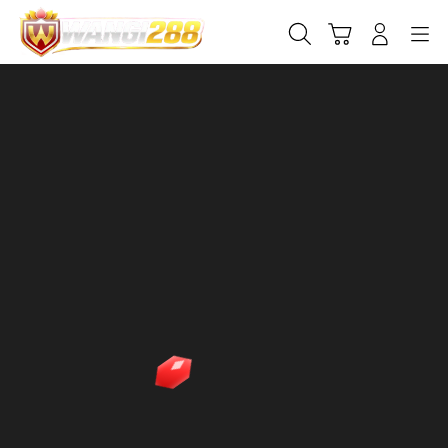
Skip
to
Cari
Troli
Login
Navigation
content