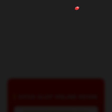
Slot Jackpot : Link
Terbaru Situs Slot Gacor
Hari Ini Gampang Menang
Maxwin
SITUS SLOT ONLINE RESMI