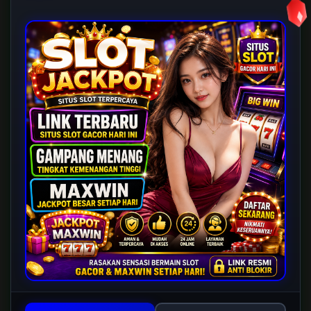
setianya, serta telah mengantongi lisensi resmi
dari PAGCOR sebagai rekomendasi situs
slot
online terupdate dan paling canggih saat ini.
Untuk menghadirkan pengalaman bermain tingkat
tinggi, kami juga bekerja sama secara resmi
dengan provider ternama slot88 guna menyajikan
permainan
slot gampang menang
dengan
persentase winrate mencapai 99.8%. Jadi jangan
ragu lagi, segera bergabung bersama Slot Jackpot
dan raih kesempatan memenangkan hadiah
jackpot bernilai ratusan juta hingga miliaran rupiah
setiap hari. Kami selalu berkomitmen memberikan
deretan keuntungan melimpah melalui berbagai
tawaran promo bonus terbaik, seperti bonus
deposit harian, bonus cashback mingguan, bonus