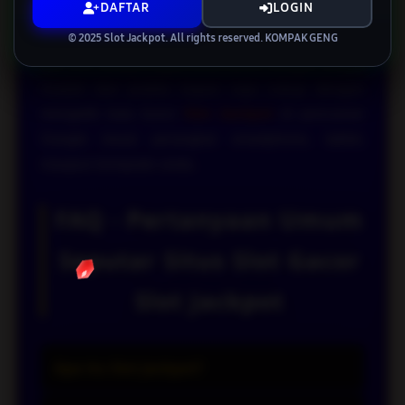
DAFTAR
LOGIN
komisi rollingan, hingga bonus loyalty point yang
sangat menguntungkan bagi para pemain. Situs
© 2025 Slot Jackpot. All rights reserved. KOMPAK GENG
slot Slot Jackpot dapat anda akses dengan sangat
mudah dan praktis kapan saja cukup dengan
mengetik kata kunci
Slot Jackpot
di pencarian
Google lewat perangkat smartphone, tablet,
maupun komputer anda.
FAQ - Pertanyaan Umum
Seputar Situs Slot Gacor
Slot Jackpot
Apa itu Slot Jackpot?