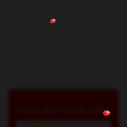
Slot Jackpot : Link
Terbaru Situs Slot Gacor
Hari Ini Gampang Menang
Maxwin
SITUS SLOT ONLINE RESMI