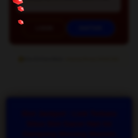
LOGIN
DAFTAR
Situs Slot Gacor Resmi :
Gampang Menang Terbaik 2026.
Layer Popup Close
Slot Jackpot : Link Terbaru
Situs Slot Gacor Hari Ini
Gampang Menang Maxwin