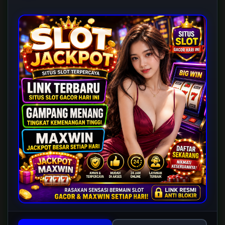
setianya, serta telah mengantongi lisensi resmi
dari PAGCOR sebagai rekomendasi situs
slot
online terupdate dan paling canggih saat ini.
Untuk menghadirkan pengalaman bermain tingkat
tinggi, kami juga bekerja sama secara resmi
dengan provider ternama slot88 guna menyajikan
permainan
slot gampang menang
dengan
persentase winrate mencapai 99.8%. Jadi jangan
ragu lagi, segera bergabung bersama Slot Jackpot
dan raih kesempatan memenangkan hadiah
jackpot bernilai ratusan juta hingga miliaran rupiah
setiap hari. Kami selalu berkomitmen memberikan
deretan keuntungan melimpah melalui berbagai
tawaran promo bonus terbaik, seperti bonus
deposit harian, bonus cashback mingguan, bonus