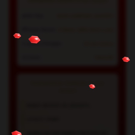
PENAWARAN TERBAIK DI Slot Jackpot
🔥
Win Rate
98.9% GAMPANG JACKPOT
💳
Sistem Deposit
E-Wallet, QRIS, Bank Lokal
⚡
Layanan Pelanggan
24 Jam Online
📱
Lisensi
PAGCOR
PENAWARAN TERBAIK DI Slot
Jackpot
BONUS DEPOSIT 8% (PGSOFT)
LOYALTY POINT
DOWNLOAD APK BONUS FREESPIN 20X