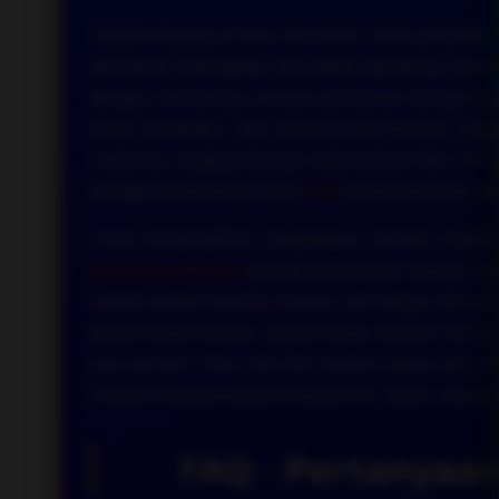
Selamat datang di situs slot online resmi penyedia 
permainan terlengkap dan paling gampang menan
dengan memainkan deretan permainan slot gacor pili
tanpa hambatan. Slot Jackpot telah terbukti seb
maksimal, lengkap dengan ketersediaan fitur VIP 
sebagai rekomendasi situs
slot
online terupdate dan
Untuk menghadirkan pengalaman bermain tingkat 
gampang menang
dengan persentase winrate men
hadiah jackpot bernilai ratusan juta hingga milia
promo bonus terbaik, seperti bonus deposit haria
para pemain. Situs slot Slot Jackpot dapat anda
Google lewat perangkat smartphone, tablet, maupu
FAQ - Pertanyaan