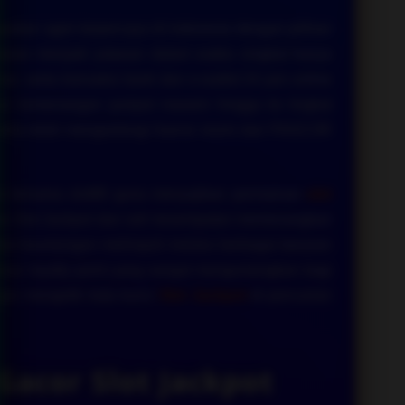
upakan agen terpercaya di indonesia dengan pilihan
pian menjadi jutawan dalam waktu singkat hanya
al, serta transaksi bank dan e-wallet 24 jam online
sasi kemenangan jackpot maxwin hingga ke tingkat
serta telah mengantongi lisensi resmi dari PAGCOR
er ternama slot88 guna menyajikan permainan
slot
ama Slot Jackpot dan raih kesempatan memenangkan
retan keuntungan melimpah melalui berbagai tawaran
onus loyalty point yang sangat menguntungkan bagi
gan mengetik kata kunci
Slot Jackpot
di pencarian
Gacor Slot Jackpot