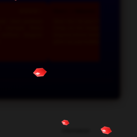
★★★★☆
Dewi L. — Makassar
★★★★★
pat perlakuan
Akses situs slot gacor hari ini praktis banget.
mpah. Bonus
Cukup cari Slot Jackpot di Google lewat HP,
ack mingguan
langsung kebuka lancar tanpa lemot. Pilihan
game-nya juga lengkap banget.
Information