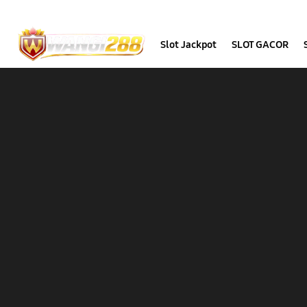
Skip
to
content
Slot Jackpot
SLOT GACOR