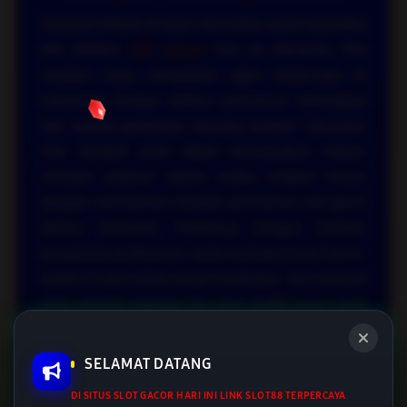
Selamat datang di situs slot online resmi penyedia
link terbaru
slot gacor
hari ini bersama Slot
Jackpot yang merupakan agen terpercaya di
indonesia dengan pilihan permainan terlengkap
dan paling gampang menang jackpot. Bersama
Slot Jackpot anda dapat mewujudkan impian
menjadi jutawan dalam waktu singkat hanya
dengan memainkan deretan permainan slot gacor
pilihan terfavorit. Didukung dengan fasilitas
pelayanan profesional, serta transaksi bank dan e-
wallet 24 jam online tanpa hambatan. Slot Jackpot
telah terbukti sebagai link situs slot88 resmi yang
konsisten memberikan sensasi kemenangan
jackpot maxwin hingga ke tingkat maksimal,
SELAMAT DATANG
lengkap dengan ketersediaan fitur VIP paling
DI SITUS SLOT GACOR HARI INI LINK SLOT88 TERPERCAYA
mutakhir untuk memanjakan seluruh member