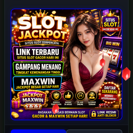
setianya, serta telah mengantongi lisensi resmi
dari PAGCOR sebagai rekomendasi situs
slot
online terupdate dan paling canggih saat ini.
Untuk menghadirkan pengalaman bermain tingkat
tinggi, kami juga bekerja sama secara resmi
dengan provider ternama slot88 guna menyajikan
permainan
slot gampang menang
dengan
persentase winrate mencapai 99.8%. Jadi jangan
ragu lagi, segera bergabung bersama Slot Jackpot
dan raih kesempatan memenangkan hadiah
jackpot bernilai ratusan juta hingga miliaran rupiah
setiap hari. Kami selalu berkomitmen memberikan
deretan keuntungan melimpah melalui berbagai
tawaran promo bonus terbaik, seperti bonus
deposit harian, bonus cashback mingguan, bonus