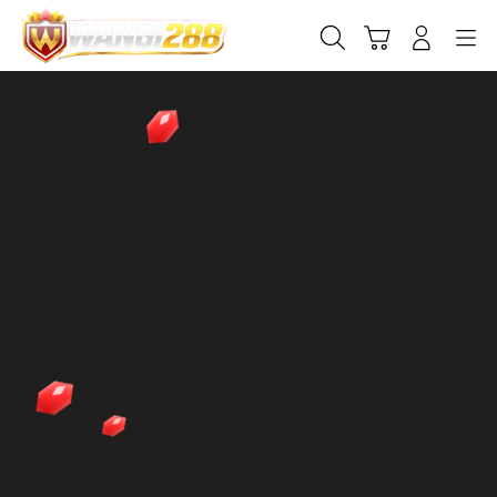
Skip
to
Cari
Troli
Login
Navigation
content