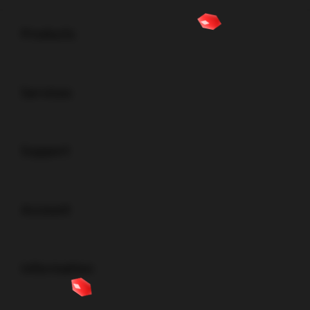
Buka
Footer Navigation
Products
Buka
Services
Buka
Support
Buka
Account
Buka
Information
Buka