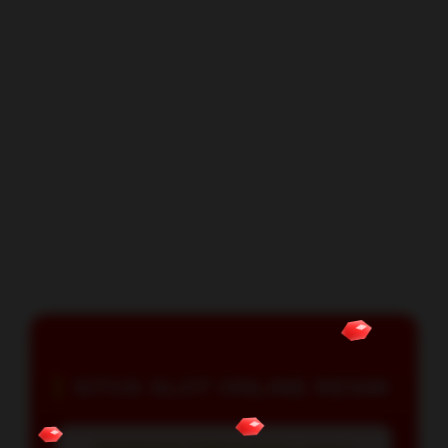
Slot Jackpot : Link
Terbaru Situs Slot Gacor
Hari Ini Gampang Menang
Maxwin
SITUS SLOT ONLINE RESMI