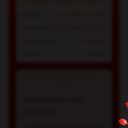
PENAWARAN TERBAIK DI Slot Jackpot
🔥
Win Rate
98.9% GAMPANG JACKPOT
💳
Sistem Deposit
E-Wallet, QRIS, Bank Lokal
⚡
Layanan Pelanggan
24 Jam Online
📱
Lisensi
PAGCOR
PENAWARAN TERBAIK DI Slot
Jackpot
BONUS DEPOSIT 8% (PGSOFT)
LOYALTY POINT
DOWNLOAD APK BONUS FREESPIN 20X