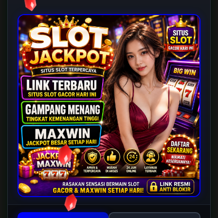
setianya, serta telah mengantongi lisensi resmi
dari PAGCOR sebagai rekomendasi situs
slot
online terupdate dan paling canggih saat ini.
Untuk menghadirkan pengalaman bermain tingkat
tinggi, kami juga bekerja sama secara resmi
dengan provider ternama slot88 guna menyajikan
permainan
slot gampang menang
dengan
persentase winrate mencapai 99.8%. Jadi jangan
ragu lagi, segera bergabung bersama Slot Jackpot
dan raih kesempatan memenangkan hadiah
jackpot bernilai ratusan juta hingga miliaran rupiah
setiap hari. Kami selalu berkomitmen memberikan
deretan keuntungan melimpah melalui berbagai
tawaran promo bonus terbaik, seperti bonus
deposit harian, bonus cashback mingguan, bonus