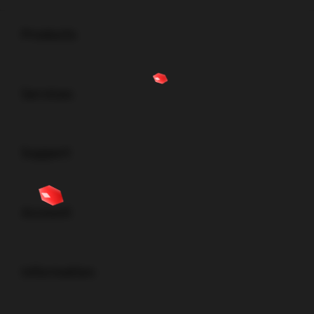
Buka
Footer Navigation
Products
Buka
Services
Buka
Support
Buka
Account
Buka
Information
Buka