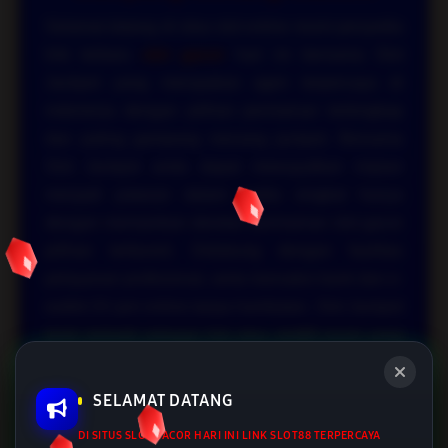
Selamat datang di situs slot online resmi penyedia
link terbaru
slot gacor
hari ini bersama Slot
Jackpot yang merupakan agen terpercaya di
indonesia dengan pilihan permainan terlengkap
dan paling gampang menang jackpot. Bersama
Slot Jackpot anda dapat mewujudkan impian
menjadi jutawan dalam waktu singkat hanya
dengan memainkan deretan permainan slot gacor
pilihan terfavorit. Didukung dengan fasilitas
pelayanan profesional, serta transaksi bank dan e-
wallet 24 jam online tanpa hambatan. Slot Jackpot
telah terbukti sebagai link situs slot88 resmi yang
konsisten memberikan sensasi kemenangan
jackpot maxwin hingga ke tingkat maksimal,
SELAMAT DATANG
lengkap dengan ketersediaan fitur VIP paling
DI SITUS SLOT GACOR HARI INI LINK SLOT88 TERPERCAYA
mutakhir untuk memanjakan seluruh member