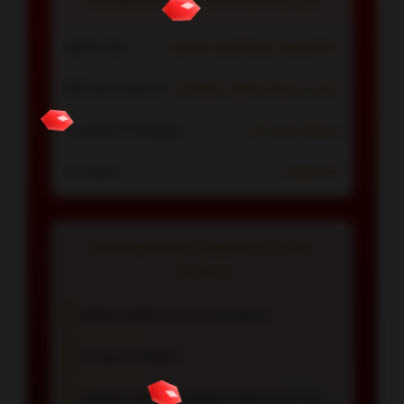
PENAWARAN TERBAIK DI Slot Jackpot
🔥
Win Rate
98.9% GAMPANG JACKPOT
💳
Sistem Deposit
E-Wallet, QRIS, Bank Lokal
⚡
Layanan Pelanggan
24 Jam Online
📱
Lisensi
PAGCOR
PENAWARAN TERBAIK DI Slot
Jackpot
BONUS DEPOSIT 8% (PGSOFT)
LOYALTY POINT
DOWNLOAD APK BONUS FREESPIN 20X