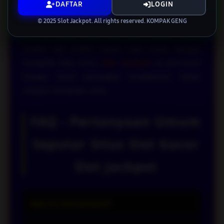
DAFTAR
LOGIN
komisi rollingan, hingga bonus loyalty point yang
sangat menguntungkan bagi para pemain. Situs
© 2025 Slot Jackpot. All rights reserved. KOMPAK GENG
slot Slot Jackpot dapat anda akses dengan sangat
mudah dan praktis kapan saja cukup dengan
mengetik kata kunci
Slot Jackpot
di pencarian
Google lewat perangkat smartphone, tablet,
maupun komputer anda.
FAQ - Pertanyaan Umum
Seputar Situs Slot Gacor
Slot Jackpot
Apa itu Slot Jackpot?