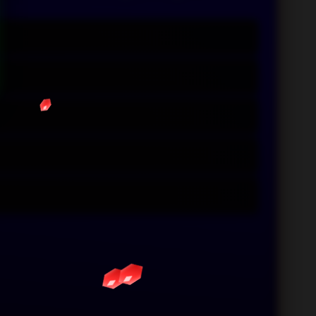
rlengkap. Situs ini dijamin aman karena telah
gacor hari ini gampang menang dengan winrate
mbatan, lengkap dengan fitur VIP untuk member
si Rollingan, hingga Bonus Loyalty Point.
akan menemukan link resmi kami.