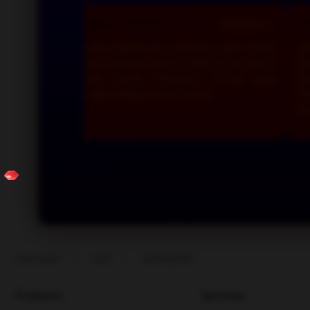
★★★
Budi P. — Surabaya
★★★★☆
Siska M
 yang
Proses deposit dan withdraw super cepat!
Sistem 
neran
Bebas transaksi pakai E-wallet 24 jam penuh
tenang p
gsung
tanpa drama. Pelayanan CS-nya juga
keaman
sangat profesional dan ramah.
Recomen
aman.
SITUS SLOT
>
SLOT
>
SLOT GACOR
Footer Navigation
Products
Services