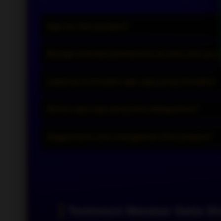
Apa itu Slot Jackpot?
Slot Jackpot adalah situs slot online resmi 
Berapa winrate permainan di situs slot gacor
mengantongi lisensi resmi PAGCOR.
Slot Jackpot bekerja sama dengan provider r
Layanan transaksi apa saja yang tersedia?
hingga 99.8%.
Tersedia layanan pelanggan profesional serta
Bonus apa saja yang bisa didapatkan?
setia.
Pemain dapat menikmati berbagai promo menar
Bagaimana cara mengakses Slot Jackpot?
Cukup ketik Slot Jackpot di pencarian Google
Testimoni Member Setia Sl