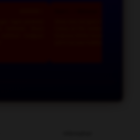
★★★★☆
Dewi L. — Makassar
★★★★★
apat perlakuan
Akses situs slot gacor hari ini praktis banget.
impah. Bonus
Cukup cari Slot Jackpot di Google lewat HP,
back mingguan
langsung kebuka lancar tanpa lemot. Pilihan
game-nya juga lengkap banget.
Information