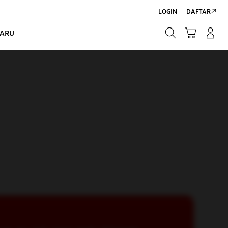
LOGIN
DAFTAR
Cari
Troli
Login/Sign-Up
BARU
Cari
pot : Link Terbaru Situs
acor Hari Ini Gampang
Menang Maxwin