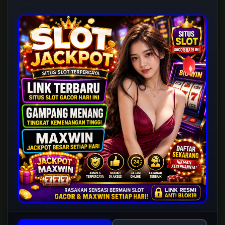
setianya, serta telah mengantongi lisensi resmi
dari PAGCOR sebagai rekomendasi situs
slot
online terupdate dan paling canggih saat ini.
Untuk menghadirkan pengalaman bermain tingkat
tinggi, kami juga bekerja sama secara resmi
dengan provider ternama slot88 guna menyajikan
permainan
slot gampang menang
dengan
persentase winrate mencapai 99.8%. Jadi jangan
ragu lagi, segera bergabung bersama Slot Jackpot
dan raih kesempatan memenangkan hadiah
jackpot bernilai ratusan juta hingga miliaran rupiah
setiap hari. Kami selalu berkomitmen memberikan
deretan keuntungan melimpah melalui berbagai
tawaran promo bonus terbaik, seperti bonus
deposit harian, bonus cashback mingguan, bonus