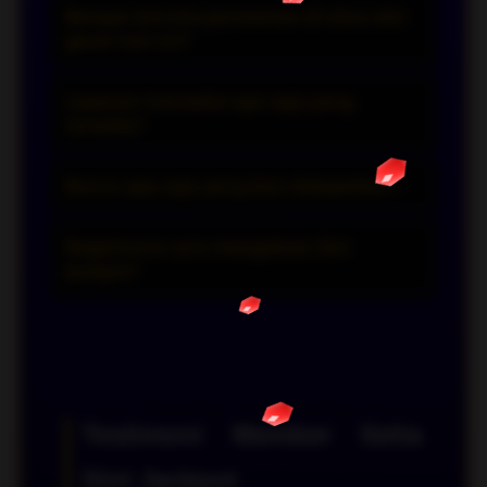
Slot Jackpot adalah situs slot online resmi
Berapa winrate permainan di situs slot
dan terpercaya di Indonesia dengan
gacor hari ini?
pilihan permainan terlengkap. Situs ini
Slot Jackpot bekerja sama dengan provider
dijamin aman karena telah mengantongi
Layanan transaksi apa saja yang
resmi seperti slot88 untuk menghadirkan
lisensi resmi PAGCOR.
tersedia?
permainan slot gacor hari ini gampang
Tersedia layanan pelanggan profesional
menang dengan winrate hingga 99.8%.
Bonus apa saja yang bisa didapatkan?
serta transaksi via Bank dan E-wallet 24
jam nonstop tanpa hambatan, lengkap
Pemain dapat menikmati berbagai promo
Bagaimana cara mengakses Slot
dengan fitur VIP untuk member setia.
menarik seperti Bonus Deposit Harian,
Jackpot?
Cashback Mingguan, Komisi Rollingan,
Cukup ketik Slot Jackpot di pencarian
hingga Bonus Loyalty Point.
Google lewat perangkat smartphone,
tablet, atau komputer Anda akan
menemukan link resmi kami.
Testimoni Member Setia
Slot Jackpot