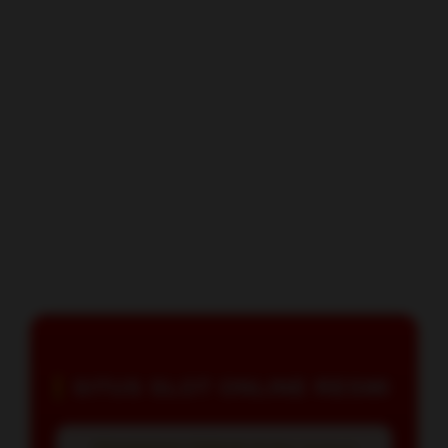
Slot Jackpot : Link
Terbaru Situs Slot Gacor
Hari Ini Gampang Menang
Maxwin
SITUS SLOT ONLINE RESMI