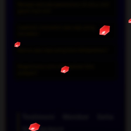
Slot Jackpot adalah situs slot online resmi
Berapa winrate permainan di situs slot
dan terpercaya di Indonesia dengan
gacor hari ini?
pilihan permainan terlengkap. Situs ini
Slot Jackpot bekerja sama dengan provider
dijamin aman karena telah mengantongi
Layanan transaksi apa saja yang
resmi seperti slot88 untuk menghadirkan
lisensi resmi PAGCOR.
tersedia?
permainan slot gacor hari ini gampang
Tersedia layanan pelanggan profesional
menang dengan winrate hingga 99.8%.
Bonus apa saja yang bisa didapatkan?
serta transaksi via Bank dan E-wallet 24
jam nonstop tanpa hambatan, lengkap
Pemain dapat menikmati berbagai promo
Bagaimana cara mengakses Slot
dengan fitur VIP untuk member setia.
menarik seperti Bonus Deposit Harian,
Jackpot?
Cashback Mingguan, Komisi Rollingan,
Cukup ketik Slot Jackpot di pencarian
hingga Bonus Loyalty Point.
Google lewat perangkat smartphone,
tablet, atau komputer Anda akan
menemukan link resmi kami.
Testimoni Member Setia
Slot Jackpot