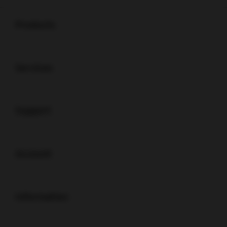
Buka
Footer Navigation
Products
Buka
Services
Buka
Support
Buka
Account
Buka
Information
Buka