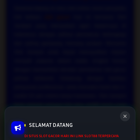
Selamat datang di situs slot online resmi penyedia
link terbaru
slot gacor
hari ini bersama Slot
Jackpot yang merupakan agen terpercaya di
indonesia dengan pilihan permainan terlengkap
dan paling gampang menang jackpot. Bersama
Slot Jackpot anda dapat mewujudkan impian
menjadi jutawan dalam waktu singkat hanya
dengan memainkan deretan permainan slot gacor
pilihan terfavorit. Didukung dengan fasilitas
pelayanan profesional, serta transaksi bank dan e-
wallet 24 jam online tanpa hambatan. Slot Jackpot
telah terbukti sebagai link situs slot88 resmi yang
konsisten memberikan sensasi kemenangan
jackpot maxwin hingga ke tingkat maksimal,
SELAMAT DATANG
lengkap dengan ketersediaan fitur VIP paling
DI SITUS SLOT GACOR HARI INI LINK SLOT88 TERPERCAYA
mutakhir untuk memanjakan seluruh member