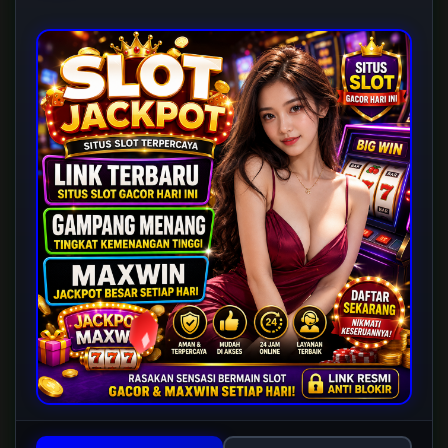
setianya, serta telah mengantongi lisensi resmi
dari PAGCOR sebagai rekomendasi situs
slot
online terupdate dan paling canggih saat ini.
Untuk menghadirkan pengalaman bermain tingkat
tinggi, kami juga bekerja sama secara resmi
dengan provider ternama slot88 guna menyajikan
permainan
slot gampang menang
dengan
persentase winrate mencapai 99.8%. Jadi jangan
ragu lagi, segera bergabung bersama Slot Jackpot
dan raih kesempatan memenangkan hadiah
jackpot bernilai ratusan juta hingga miliaran rupiah
setiap hari. Kami selalu berkomitmen memberikan
deretan keuntungan melimpah melalui berbagai
tawaran promo bonus terbaik, seperti bonus
deposit harian, bonus cashback mingguan, bonus