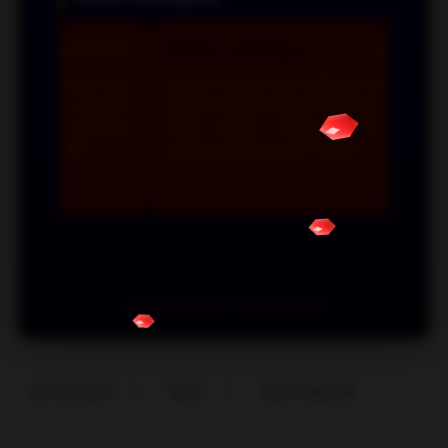
★★★★★
Budi P. — Surabaya
★★★★☆
ang menang yang
Proses deposit dan withdraw super cepat!
ate-nya beneran
Bebas transaksi pakai E-wallet 24 jam penuh
sebentar langsung
tanpa drama. Pelayanan CS-nya juga
me Slot88!
sangat profesional dan ramah.
© 2026 Slot Jackpot. All rights reserved.
SITUS SLOT
>
SLOT
>
SLOT GACOR