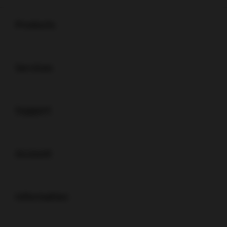
Buka
Footer Navigation
Products
Buka
Services
Buka
Support
Buka
Account
Buka
Information
Buka