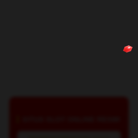
Slot Jackpot : Link
Terbaru Situs Slot Gacor
Hari Ini Gampang Menang
Maxwin
SITUS SLOT ONLINE RESMI