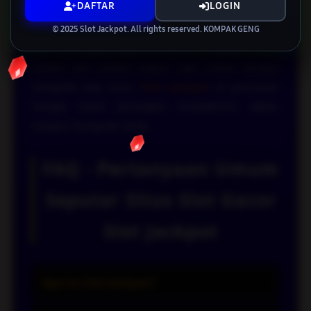
DAFTAR
LOGIN
komisi rollingan, hingga bonus loyalty point yang
sangat menguntungkan bagi para pemain. Situs
© 2025 Slot Jackpot. All rights reserved. KOMPAK GENG
slot Slot Jackpot dapat anda akses dengan sangat
mudah dan praktis kapan saja cukup dengan
mengetik kata kunci
Slot Jackpot
di pencarian
Google lewat perangkat smartphone, tablet,
maupun komputer anda.
FAQ - Pertanyaan Umum
Seputar Situs Slot Gacor
Slot Jackpot
Apa itu Slot Jackpot?