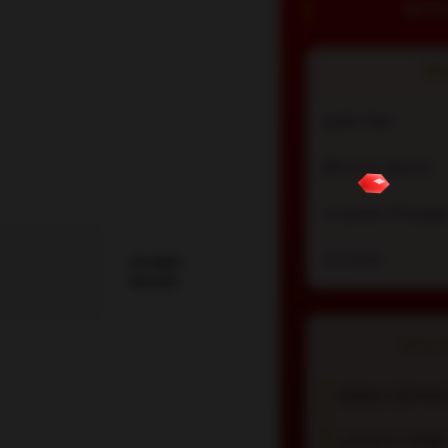
SIT
PEN
🔥
Win Rate
💳
Sistem Deposit
⚡
Layanan Pelangga
📱
Lisensi
+4 lebih
banyak
PENAW
BONUS DEPOSIT
LOYALTY POINT