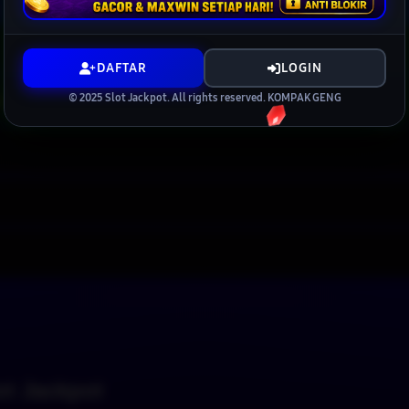
DAFTAR
LOGIN
dan terpercaya di Indonesia dengan pilihan permainan te
 hari ini?
© 2025 Slot Jackpot. All rights reserved. KOMPAK GENG
esmi seperti slot88 untuk menghadirkan permainan slot 
 transaksi via Bank dan E-wallet 24 jam nonstop tanpa ha
ik seperti Bonus Deposit Harian, Cashback Mingguan, Komi
 lewat perangkat smartphone, tablet, atau komputer Anda 
ot Jackpot