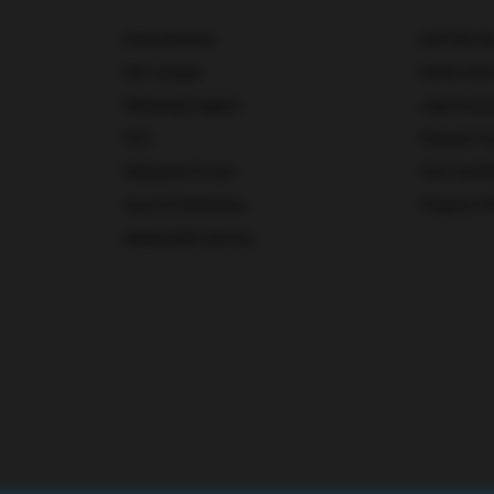
Pusat Bantuan
DAFTAR Slo
Slot Jackpot
Daftar Aku
WhatsApp Support
Lupa Passw
FAQ
Riwayat Tr
Kebijakan Privasi
Fitur Verifi
Syarat & Ketentuan
Program VI
Responsible Gaming