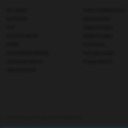
Slot Jackpot
Promo & Cashback Harian
SLOT GACOR
Bocoran & Event
SLOT
Program & Undian
SITUS SLOT GACOR
Metode Transaksi
SLOT88
Fitur Maxwin
SLOT GAMPANG MENANG
Fitur Mega Jackpot
SLOT GACOR HARI INI
Program Referral
LINK SLOT GACOR
© 2025 Slot Jackpot. All rights reserved. KOMPAK GENG