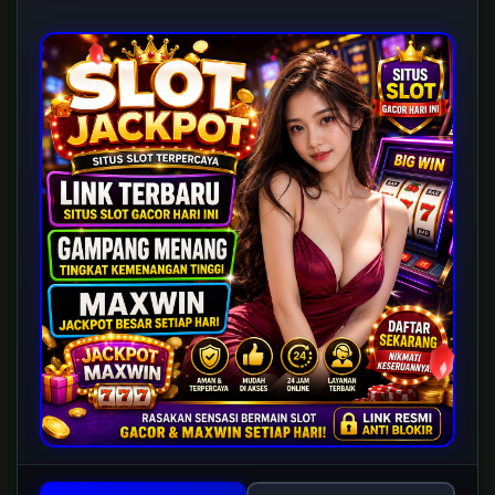
setianya, serta telah mengantongi lisensi resmi
dari PAGCOR sebagai rekomendasi situs
slot
online terupdate dan paling canggih saat ini.
Untuk menghadirkan pengalaman bermain tingkat
tinggi, kami juga bekerja sama secara resmi
dengan provider ternama slot88 guna menyajikan
permainan
slot gampang menang
dengan
persentase winrate mencapai 99.8%. Jadi jangan
ragu lagi, segera bergabung bersama Slot Jackpot
dan raih kesempatan memenangkan hadiah
jackpot bernilai ratusan juta hingga miliaran rupiah
setiap hari. Kami selalu berkomitmen memberikan
deretan keuntungan melimpah melalui berbagai
tawaran promo bonus terbaik, seperti bonus
deposit harian, bonus cashback mingguan, bonus