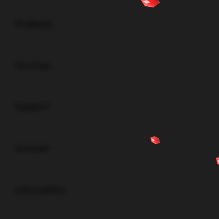
Buka
Footer Navigation
Products
Buka
Services
Buka
Support
Buka
Account
Buka
Information
Buka