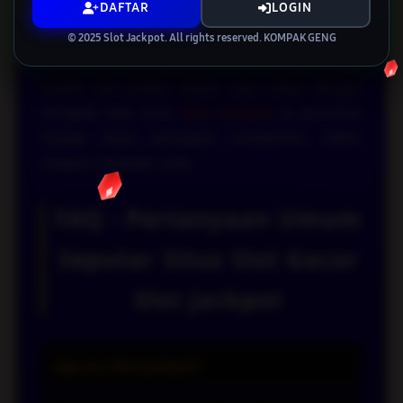
DAFTAR
LOGIN
komisi rollingan, hingga bonus loyalty point yang
sangat menguntungkan bagi para pemain. Situs
© 2025 Slot Jackpot. All rights reserved. KOMPAK GENG
slot Slot Jackpot dapat anda akses dengan sangat
mudah dan praktis kapan saja cukup dengan
mengetik kata kunci
Slot Jackpot
di pencarian
Google lewat perangkat smartphone, tablet,
maupun komputer anda.
FAQ - Pertanyaan Umum
Seputar Situs Slot Gacor
Slot Jackpot
Apa itu Slot Jackpot?