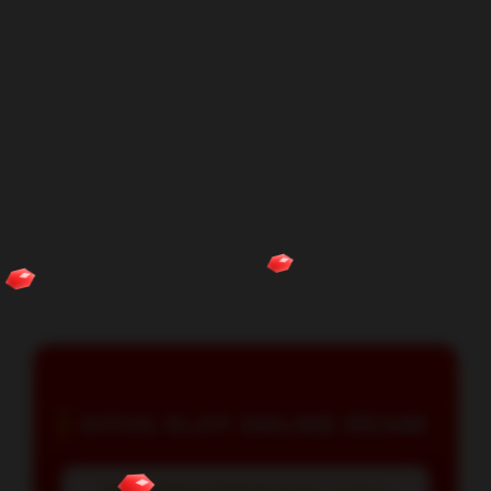
Slot Jackpot : Link
Terbaru Situs Slot Gacor
Hari Ini Gampang Menang
Maxwin
SITUS SLOT ONLINE RESMI