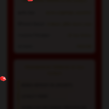
PENAWARAN TERBAIK DI Slot Jackpot
🔥
Win Rate
98.9% GAMPANG JACKPOT
💳
Sistem Deposit
E-Wallet, QRIS, Bank Lokal
⚡
Layanan Pelanggan
24 Jam Online
📱
Lisensi
PAGCOR
PENAWARAN TERBAIK DI Slot
Jackpot
BONUS DEPOSIT 8% (PGSOFT)
LOYALTY POINT
DOWNLOAD APK BONUS FREESPIN 20X