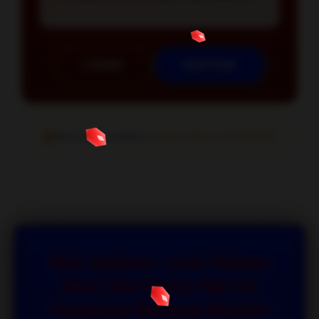
LOGIN
DAFTAR
Situs Slot Gacor Resmi :
Gampang Menang Terbaik 2026.
Layer Popup Close
Slot Jackpot : Link Terbaru
Situs Slot Gacor Hari Ini
Gampang Menang Maxwin