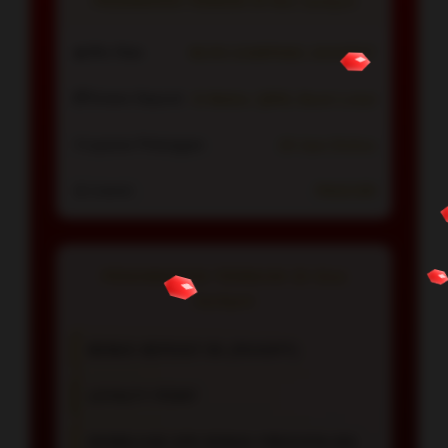
PENAWARAN TERBAIK DI Slot Jackpot
🔥
Win Rate
98.9% GAMPANG JACKPOT
💳
Sistem Deposit
E-Wallet, QRIS, Bank Lokal
⚡
Layanan Pelanggan
24 Jam Online
📱
Lisensi
PAGCOR
PENAWARAN TERBAIK DI Slot
Jackpot
BONUS DEPOSIT 8% (PGSOFT)
LOYALTY POINT
DOWNLOAD APK BONUS FREESPIN 20X