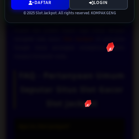
DAFTAR
LOGIN
komisi rollingan, hingga bonus loyalty point yang
sangat menguntungkan bagi para pemain. Situs
© 2025 Slot Jackpot. All rights reserved. KOMPAK GENG
slot Slot Jackpot dapat anda akses dengan sangat
mudah dan praktis kapan saja cukup dengan
mengetik kata kunci
Slot Jackpot
di pencarian
Google lewat perangkat smartphone, tablet,
maupun komputer anda.
FAQ - Pertanyaan Umum
Seputar Situs Slot Gacor
Slot Jackpot
Apa itu Slot Jackpot?