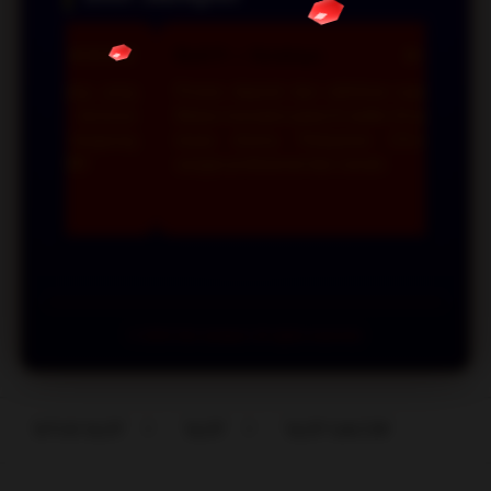
★★★★★
Budi P. — Surabaya
★★★★☆
ang menang yang
Proses deposit dan withdraw super cepat!
ate-nya beneran
Bebas transaksi pakai E-wallet 24 jam penuh
ebentar langsung
tanpa drama. Pelayanan CS-nya juga
me Slot88!
sangat profesional dan ramah.
© 2026 Slot Jackpot. All rights reserved.
SITUS SLOT
>
SLOT
>
SLOT GACOR