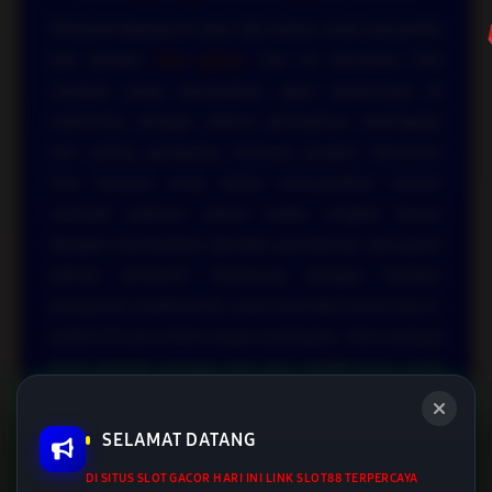
Selamat datang di situs slot online resmi penyedia
link terbaru
slot gacor
hari ini bersama Slot
Jackpot yang merupakan agen terpercaya di
indonesia dengan pilihan permainan terlengkap
dan paling gampang menang jackpot. Bersama
Slot Jackpot anda dapat mewujudkan impian
menjadi jutawan dalam waktu singkat hanya
dengan memainkan deretan permainan slot gacor
pilihan terfavorit. Didukung dengan fasilitas
pelayanan profesional, serta transaksi bank dan e-
wallet 24 jam online tanpa hambatan. Slot Jackpot
telah terbukti sebagai link situs slot88 resmi yang
konsisten memberikan sensasi kemenangan
jackpot maxwin hingga ke tingkat maksimal,
SELAMAT DATANG
lengkap dengan ketersediaan fitur VIP paling
DI SITUS SLOT GACOR HARI INI LINK SLOT88 TERPERCAYA
mutakhir untuk memanjakan seluruh member