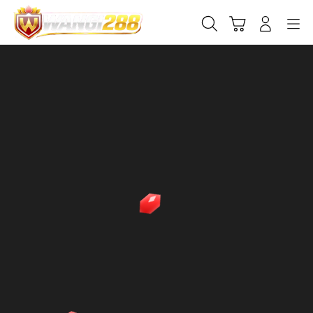
Skip
to
Cari
Troli
Login
Navigation
content