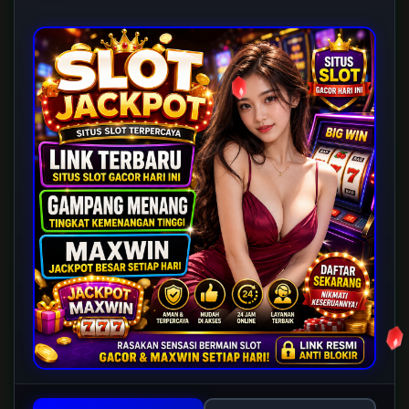
setianya, serta telah mengantongi lisensi resmi
dari PAGCOR sebagai rekomendasi situs
slot
online terupdate dan paling canggih saat ini.
Untuk menghadirkan pengalaman bermain tingkat
tinggi, kami juga bekerja sama secara resmi
dengan provider ternama slot88 guna menyajikan
permainan
slot gampang menang
dengan
persentase winrate mencapai 99.8%. Jadi jangan
ragu lagi, segera bergabung bersama Slot Jackpot
dan raih kesempatan memenangkan hadiah
jackpot bernilai ratusan juta hingga miliaran rupiah
setiap hari. Kami selalu berkomitmen memberikan
deretan keuntungan melimpah melalui berbagai
tawaran promo bonus terbaik, seperti bonus
deposit harian, bonus cashback mingguan, bonus