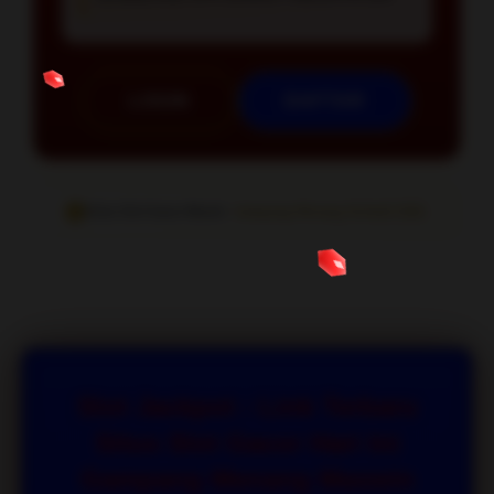
LOGIN
DAFTAR
Situs Slot Gacor Resmi :
Gampang Menang Terbaik 2026.
Layer Popup Close
Slot Jackpot : Link Terbaru
Situs Slot Gacor Hari Ini
Gampang Menang Maxwin