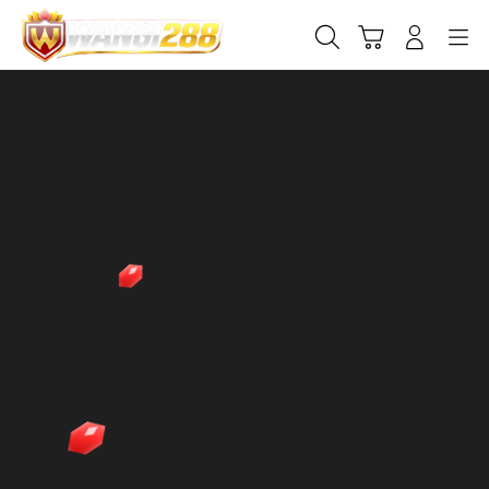
Skip
to
Cari
Troli
Login
Navigation
content