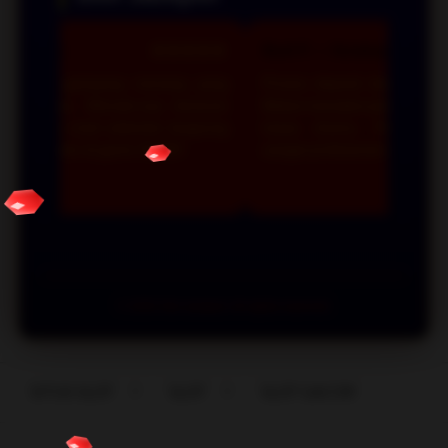
Jakarta
★★★★★
Budi P. — Surabaya
t paling gampang menang yang
Proses deposit dan withdraw 
ya coba. Winrate-nya beneran
Bebas transaksi pakai E-wallet
ggi, baru main sebentar langsung
tanpa drama. Pelayanan C
ot maxwin di game Slot88!
sangat profesional dan ramah.
© 2026 Slot Jackpot. All rights reserved.
SITUS SLOT
>
SLOT
>
SLOT GACOR