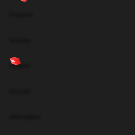
Buka
Footer Navigation
Products
Buka
Services
Buka
Support
Buka
Account
Buka
Information
Buka