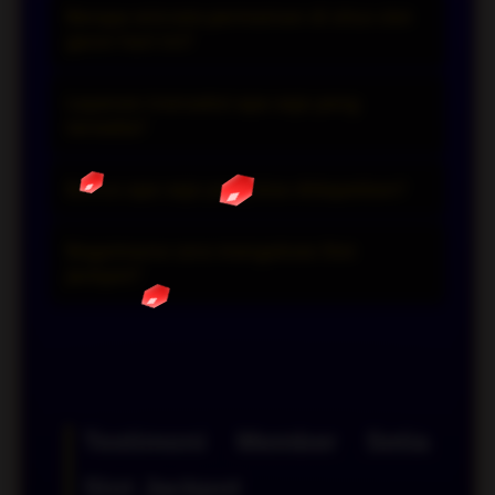
Slot Jackpot adalah situs slot online resmi
Berapa winrate permainan di situs slot
dan terpercaya di Indonesia dengan
gacor hari ini?
pilihan permainan terlengkap. Situs ini
Slot Jackpot bekerja sama dengan provider
dijamin aman karena telah mengantongi
Layanan transaksi apa saja yang
resmi seperti slot88 untuk menghadirkan
lisensi resmi PAGCOR.
tersedia?
permainan slot gacor hari ini gampang
Tersedia layanan pelanggan profesional
menang dengan winrate hingga 99.8%.
Bonus apa saja yang bisa didapatkan?
serta transaksi via Bank dan E-wallet 24
jam nonstop tanpa hambatan, lengkap
Pemain dapat menikmati berbagai promo
Bagaimana cara mengakses Slot
dengan fitur VIP untuk member setia.
menarik seperti Bonus Deposit Harian,
Jackpot?
Cashback Mingguan, Komisi Rollingan,
Cukup ketik Slot Jackpot di pencarian
hingga Bonus Loyalty Point.
Google lewat perangkat smartphone,
tablet, atau komputer Anda akan
menemukan link resmi kami.
Testimoni Member Setia
Slot Jackpot