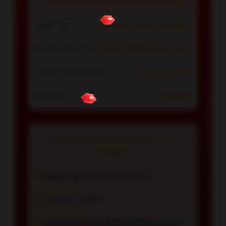
PENAWARAN TERBAIK DI Slot Jackpot
🔥
Win Rate
98.9% GAMPANG JACKPOT
💳
Sistem Deposit
E-Wallet, QRIS, Bank Lokal
⚡
Layanan Pelanggan
24 Jam Online
📱
Lisensi
PAGCOR
PENAWARAN TERBAIK DI Slot
Jackpot
BONUS DEPOSIT 8% (PGSOFT)
LOYALTY POINT
DOWNLOAD APK BONUS FREESPIN 20X