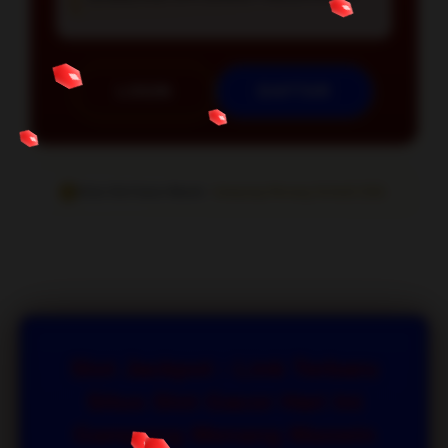
LOGIN
DAFTAR
Situs Slot Gacor Resmi :
Gampang Menang Terbaik 2026.
Layer Popup Close
Slot Jackpot : Link Terbaru
Situs Slot Gacor Hari Ini
Gampang Menang Maxwin