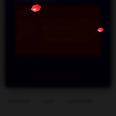
★★★★★
Budi P. — Surabaya
★★★★☆
ng menang yang
Proses deposit dan withdraw super cepat!
te-nya beneran
Bebas transaksi pakai E-wallet 24 jam penuh
ebentar langsung
tanpa drama. Pelayanan CS-nya juga
e Slot88!
sangat profesional dan ramah.
© 2026 Slot Jackpot. All rights reserved.
SITUS SLOT
>
SLOT
>
SLOT GACOR