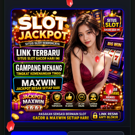
setianya, serta telah mengantongi lisensi resmi
dari PAGCOR sebagai rekomendasi situs
slot
online terupdate dan paling canggih saat ini.
Untuk menghadirkan pengalaman bermain tingkat
tinggi, kami juga bekerja sama secara resmi
dengan provider ternama slot88 guna menyajikan
permainan
slot gampang menang
dengan
persentase winrate mencapai 99.8%. Jadi jangan
ragu lagi, segera bergabung bersama Slot Jackpot
dan raih kesempatan memenangkan hadiah
jackpot bernilai ratusan juta hingga miliaran rupiah
setiap hari. Kami selalu berkomitmen memberikan
deretan keuntungan melimpah melalui berbagai
tawaran promo bonus terbaik, seperti bonus
deposit harian, bonus cashback mingguan, bonus