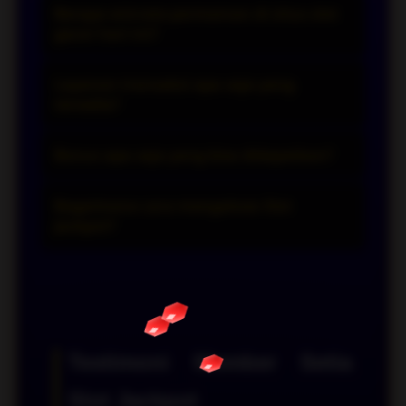
Slot Jackpot adalah situs slot online resmi
Berapa winrate permainan di situs slot
dan terpercaya di Indonesia dengan
gacor hari ini?
pilihan permainan terlengkap. Situs ini
Slot Jackpot bekerja sama dengan provider
dijamin aman karena telah mengantongi
Layanan transaksi apa saja yang
resmi seperti slot88 untuk menghadirkan
lisensi resmi PAGCOR.
tersedia?
permainan slot gacor hari ini gampang
Tersedia layanan pelanggan profesional
menang dengan winrate hingga 99.8%.
Bonus apa saja yang bisa didapatkan?
serta transaksi via Bank dan E-wallet 24
jam nonstop tanpa hambatan, lengkap
Pemain dapat menikmati berbagai promo
Bagaimana cara mengakses Slot
dengan fitur VIP untuk member setia.
menarik seperti Bonus Deposit Harian,
Jackpot?
Cashback Mingguan, Komisi Rollingan,
Cukup ketik Slot Jackpot di pencarian
hingga Bonus Loyalty Point.
Google lewat perangkat smartphone,
tablet, atau komputer Anda akan
menemukan link resmi kami.
Testimoni Member Setia
Slot Jackpot