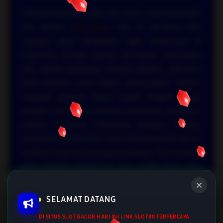
Selamat datang di situs slot online resmi penyedia
link terbaru
slot gacor
hari ini bersama Slot
Jackpot yang merupakan agen terpercaya di
indonesia dengan pilihan permainan terlengkap
dan paling gampang menang jackpot. Bersama
Slot Jackpot anda dapat mewujudkan impian
menjadi jutawan dalam waktu singkat hanya
dengan memainkan deretan permainan slot gacor
pilihan terfavorit. Didukung dengan fasilitas
pelayanan profesional, serta transaksi bank dan e-
wallet 24 jam online tanpa hambatan. Slot Jackpot
telah terbukti sebagai link situs slot88 resmi yang
konsisten memberikan sensasi kemenangan
jackpot maxwin hingga ke tingkat maksimal,
SELAMAT DATANG
lengkap dengan ketersediaan fitur VIP paling
DI SITUS SLOT GACOR HARI INI LINK SLOT88 TERPERCAYA
mutakhir untuk memanjakan seluruh member