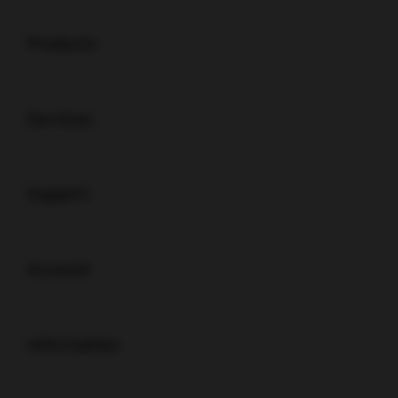
Buka
Footer Navigation
Products
Buka
Services
Buka
Support
Buka
Account
Buka
Information
Buka