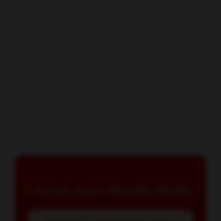
Slot Jackpot : Link
Terbaru Situs Slot Gacor
Hari Ini Gampang Menang
Maxwin
SITUS SLOT ONLINE RESMI