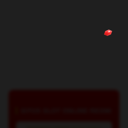
Slot Jackpot : Link
Terbaru Situs Slot Gacor
Hari Ini Gampang Menang
Maxwin
SITUS SLOT ONLINE RESMI