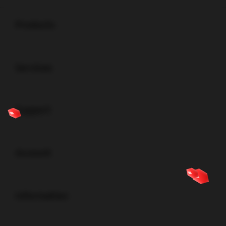
Buka
Footer Navigation
Products
Buka
Services
Buka
Support
Buka
Account
Buka
Information
Buka