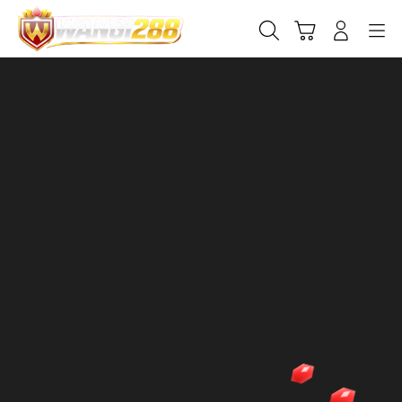
Skip
to
Cari
Troli
Login
Navigation
content