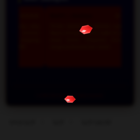
★★★★★
Budi P. — Surabaya
★★★★☆
ang menang yang
Proses deposit dan withdraw super cepat!
ate-nya beneran
Bebas transaksi pakai E-wallet 24 jam penuh
sebentar langsung
tanpa drama. Pelayanan CS-nya juga
me Slot88!
sangat profesional dan ramah.
© 2026 Slot Jackpot. All rights reserved.
SITUS SLOT
>
SLOT
>
SLOT GACOR