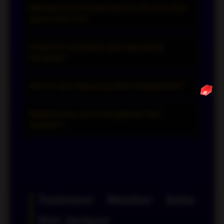
Slot Jackpot adalah situs slot online resmi
Berapa winrate permainan di situs slot
dan terpercaya di Indonesia dengan
gacor hari ini?
pilihan permainan terlengkap. Situs ini
Slot Jackpot bekerja sama dengan provider
dijamin aman karena telah mengantongi
Layanan transaksi apa saja yang
resmi seperti slot88 untuk menghadirkan
lisensi resmi PAGCOR.
tersedia?
permainan slot gacor hari ini gampang
Tersedia layanan pelanggan profesional
menang dengan winrate hingga 99.8%.
Bonus apa saja yang bisa didapatkan?
serta transaksi via Bank dan E-wallet 24
jam nonstop tanpa hambatan, lengkap
Pemain dapat menikmati berbagai promo
Bagaimana cara mengakses Slot
dengan fitur VIP untuk member setia.
menarik seperti Bonus Deposit Harian,
Jackpot?
Cashback Mingguan, Komisi Rollingan,
Cukup ketik Slot Jackpot di pencarian
hingga Bonus Loyalty Point.
Google lewat perangkat smartphone,
tablet, atau komputer Anda akan
menemukan link resmi kami.
Testimoni Member Setia
Slot Jackpot