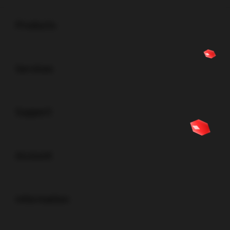
Buka
Footer Navigation
Products
Buka
Services
Buka
Support
Buka
Account
Buka
Information
Buka