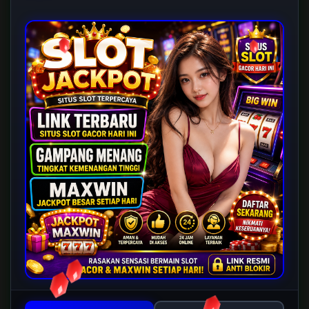
setianya, serta telah mengantongi lisensi resmi
dari PAGCOR sebagai rekomendasi situs
slot
online terupdate dan paling canggih saat ini.
Untuk menghadirkan pengalaman bermain tingkat
tinggi, kami juga bekerja sama secara resmi
dengan provider ternama slot88 guna menyajikan
permainan
slot gampang menang
dengan
persentase winrate mencapai 99.8%. Jadi jangan
ragu lagi, segera bergabung bersama Slot Jackpot
dan raih kesempatan memenangkan hadiah
jackpot bernilai ratusan juta hingga miliaran rupiah
setiap hari. Kami selalu berkomitmen memberikan
deretan keuntungan melimpah melalui berbagai
tawaran promo bonus terbaik, seperti bonus
deposit harian, bonus cashback mingguan, bonus