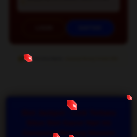
LOGIN
DAFTAR
Situs Slot Gacor Resmi :
Gampang Menang Terbaik 2026.
Layer Popup Close
Slot Jackpot : Link Terbaru
Situs Slot Gacor Hari Ini
Gampang Menang Maxwin