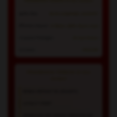
PENAWARAN TERBAIK DI Slot Jackpot
🔥
Win Rate
98.9% GAMPANG JACKPOT
💳
Sistem Deposit
E-Wallet, QRIS, Bank Lokal
⚡
Layanan Pelanggan
24 Jam Online
📱
Lisensi
PAGCOR
PENAWARAN TERBAIK DI Slot
Jackpot
BONUS DEPOSIT 8% (PGSOFT)
LOYALTY POINT
DOWNLOAD APK BONUS FREESPIN 20X