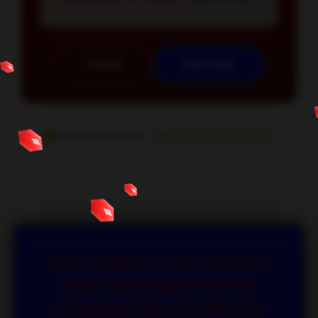
LOGIN
DAFTAR
Situs Slot Gacor Resmi :
Gampang Menang Terbaik 2026.
Layer Popup Close
Slot Jackpot : Link Terbaru
Situs Slot Gacor Hari Ini
Gampang Menang Maxwin