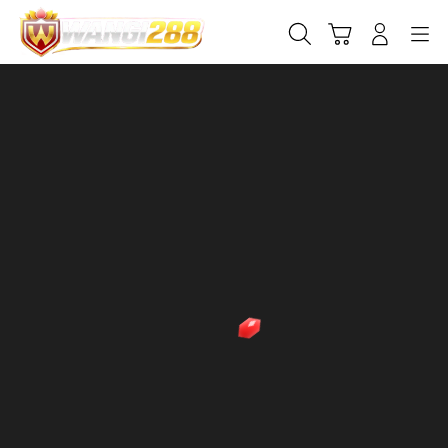
Skip
to
Cari
Troli
Login
Navigation
content