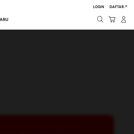
LOGIN
DAFTAR
Cari
Troli
Login/Sign-Up
BARU
Cari
pot : Link Terbaru Situs
acor Hari Ini Gampang
Menang Maxwin