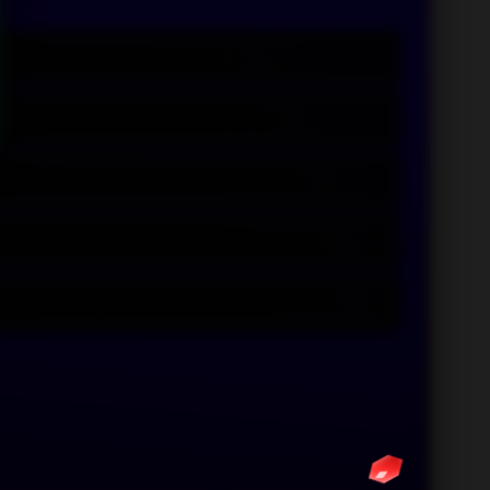
rlengkap. Situs ini dijamin aman karena telah
gacor hari ini gampang menang dengan winrate
mbatan, lengkap dengan fitur VIP untuk member
si Rollingan, hingga Bonus Loyalty Point.
akan menemukan link resmi kami.