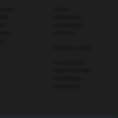
t Jackpot
Fitur Akses
n Baru
Gampang Menang
ord
Aturan & Kebijakan
ansaksi
Kontak Resmi
kasi
About Slot Jackpot
P
Tentang Slot Jackpot
Kenapa Pilih Slot Jackpot
Partner & Affiliate
Brand & Identitas