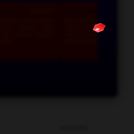
★★★★☆
Dewi L. — Makassar
★★★
nget, dapat perlakuan
Akses situs slot gacor hari ini praktis ban
us melimpah. Bonus
Cukup cari Slot Jackpot di Google lewat 
n cashback mingguan
langsung kebuka lancar tanpa lemot. Pili
u!
game-nya juga lengkap banget.
Information