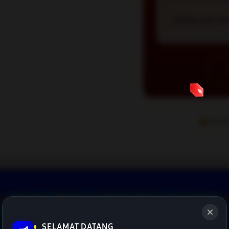
DOWNLOAD APK
Situs S
 Terbaru Situs Slot Gacor Har
Maxwin
SELAMAT DATANG