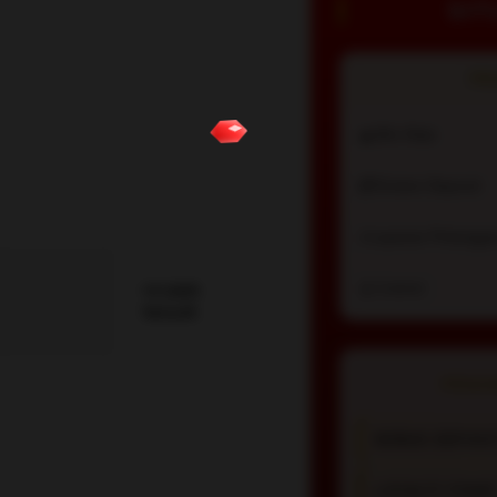
SIT
PEN
🔥
Win Rate
💳
Sistem Deposit
⚡
Layanan Pelangga
📱
Lisensi
+4 lebih
banyak
PENAW
BONUS DEPOSIT
LOYALTY POINT