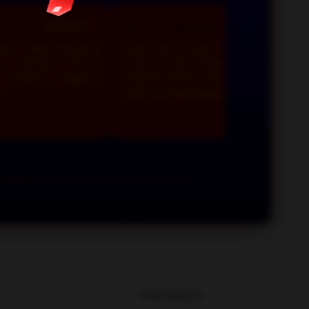
★★★★☆
Dewi L. — Makassar
★★★★★
apat perlakuan
Akses situs slot gacor hari ini praktis banget.
impah. Bonus
Cukup cari Slot Jackpot di Google lewat HP,
back mingguan
langsung kebuka lancar tanpa lemot. Pilihan
game-nya juga lengkap banget.
Information