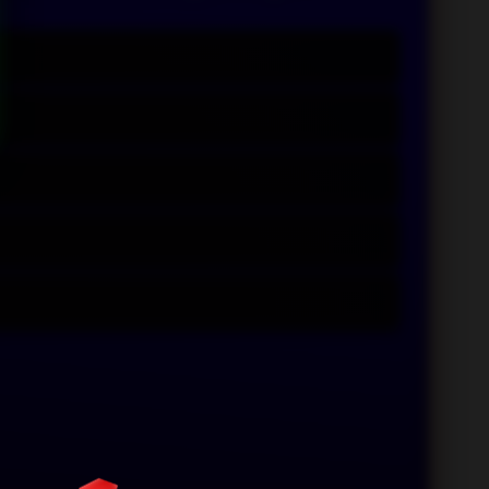
rlengkap. Situs ini dijamin aman karena telah
gacor hari ini gampang menang dengan winrate
mbatan, lengkap dengan fitur VIP untuk member
si Rollingan, hingga Bonus Loyalty Point.
akan menemukan link resmi kami.