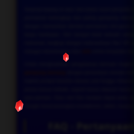
Selamat datang di situs slot online resmi penyedia 
permainan terlengkap dan paling gampang menan
dengan memainkan deretan permainan slot gacor pili
tanpa hambatan. Slot Jackpot telah terbukti seb
maksimal, lengkap dengan ketersediaan fitur VIP 
sebagai rekomendasi situs
slot
online terupdate dan
Untuk menghadirkan pengalaman bermain tingkat 
gampang menang
dengan persentase winrate men
hadiah jackpot bernilai ratusan juta hingga milia
promo bonus terbaik, seperti bonus deposit haria
para pemain. Situs slot Slot Jackpot dapat anda
Google lewat perangkat smartphone, tablet, maupu
FAQ - Pertanyaan