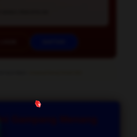
 BONUS FREESPIN 20X
LOGIN
DAFTAR
lot Gacor Resmi :
Gampang Menang Terbaik 2026.
i Ini Gampang Menang