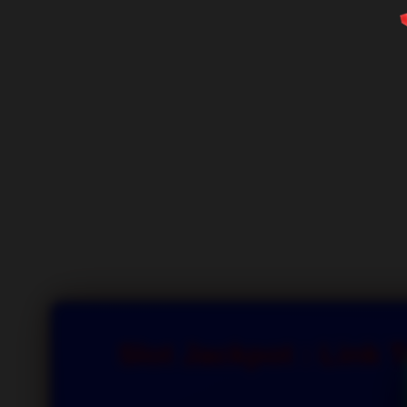
Layer Popup Close
Slot Jackpot : Link