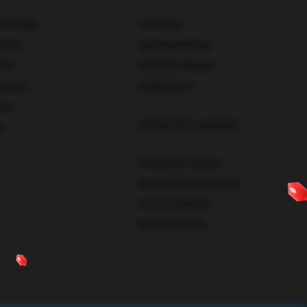
t Jackpot
Fitur Akses
n Baru
Gampang Menang
ord
Aturan & Kebijakan
ansaksi
Kontak Resmi
kasi
About Slot Jackpot
P
Tentang Slot Jackpot
Kenapa Pilih Slot Jackpot
Partner & Affiliate
Brand & Identitas