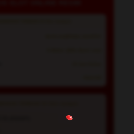
US SLOT ONLINE RESMI
AWARAN TERBAIK DI Slot Jackpot
98.9% GAMPANG JACKPOT
E-Wallet, QRIS, Bank Lokal
n
24 Jam Online
PAGCOR
ARAN TERBAIK DI Slot Jackpot
 8% (PGSOFT)