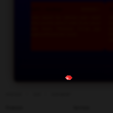
★★★
Budi P. — Surabaya
★★★★☆
Siska M
 yang
Proses deposit dan withdraw super cepat!
Sistem 
neran
Bebas transaksi pakai E-wallet 24 jam penuh
tenang p
ngsung
tanpa drama. Pelayanan CS-nya juga
keaman
sangat profesional dan ramah.
Recomen
aman.
SITUS SLOT
>
SLOT
>
SLOT GACOR
Footer Navigation
Products
Services