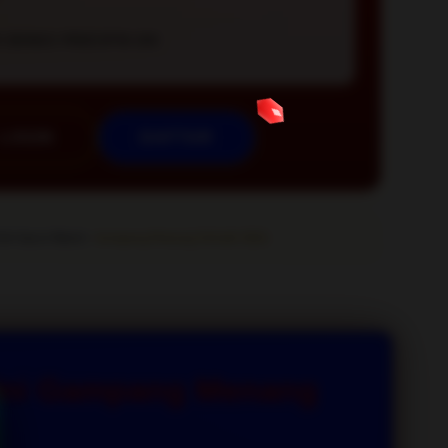
 BONUS FREESPIN 20X
LOGIN
DAFTAR
lot Gacor Resmi :
Gampang Menang Terbaik 2026.
i Ini Gampang Menang