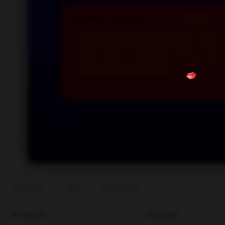
★★★★★
Budi P. — Surabaya
★★★★☆
Si
enang yang
Proses deposit dan withdraw super cepat!
Si
ya beneran
Bebas transaksi pakai E-wallet 24 jam penuh
ten
ar langsung
tanpa drama. Pelayanan CS-nya juga
ke
ot88!
sangat profesional dan ramah.
Re
am
SITUS SLOT
>
SLOT
>
SLOT GACOR
Footer Navigation
Products
Services