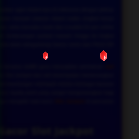
upakan agen terpercaya di indonesia dengan pilihan
pian menjadi jutawan dalam waktu singkat hanya
al, serta transaksi bank dan e-wallet 24 jam online
sasi kemenangan jackpot maxwin hingga ke tingkat
serta telah mengantongi lisensi resmi dari PAGCOR
er ternama slot88 guna menyajikan permainan
slot
ama Slot Jackpot dan raih kesempatan memenangkan
retan keuntungan melimpah melalui berbagai tawaran
onus loyalty point yang sangat menguntungkan bagi
gan mengetik kata kunci
Slot Jackpot
di pencarian
Gacor Slot Jackpot