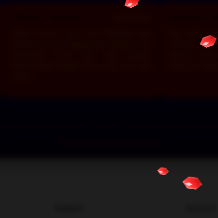
ska M. — Bandung
★★★★★
Hendra W. — Medan
stem lisensi resmi dari PAGCOR bikin
Fitur VIP mantap ban
ang pas main. Nggak perlu khawatir soal
istimewa dan bonu
amanan dana atau data pribadi.
deposit harian dan
comended banget buat yang cari situs
selalu cair tepat waktu!
an.
© 2026 Slot Jackpot. All rights reserved.
Support
Account