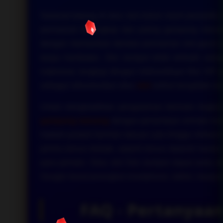
Selamat datang di situs slot online resmi penyedia 
permainan terlengkap dan paling gampang menan
dengan memainkan deretan permainan slot gacor pili
tanpa hambatan. Slot Jackpot telah terbukti seb
maksimal, lengkap dengan ketersediaan fitur VIP 
sebagai rekomendasi situs
slot
online terupdate dan
Untuk menghadirkan pengalaman bermain tingkat 
gampang menang
dengan persentase winrate men
hadiah jackpot bernilai ratusan juta hingga milia
promo bonus terbaik, seperti bonus deposit haria
para pemain. Situs slot Slot Jackpot dapat anda
Google lewat perangkat smartphone, tablet, maupu
FAQ - Pertanyaan