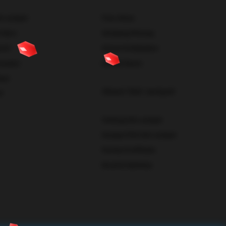
t Jackpot
Fitur Akses
n Baru
Gampang Menang
ord
Aturan & Kebijakan
ansaksi
Kontak Resmi
kasi
About Slot Jackpot
P
Tentang Slot Jackpot
Kenapa Pilih Slot Jackpot
Partner & Affiliate
Brand & Identitas