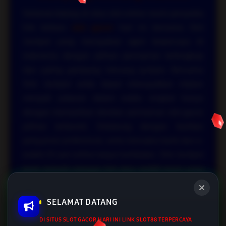
Selamat datang di situs slot online resmi penyedia
link terbaru
slot gacor
hari ini bersama Slot
Jackpot yang merupakan agen terpercaya di
indonesia dengan pilihan permainan terlengkap
dan paling gampang menang jackpot. Bersama
Slot Jackpot anda dapat mewujudkan impian
menjadi jutawan dalam waktu singkat hanya
dengan memainkan deretan permainan slot gacor
pilihan terfavorit. Didukung dengan fasilitas
pelayanan profesional, serta transaksi bank dan e-
wallet 24 jam online tanpa hambatan. Slot Jackpot
telah terbukti sebagai link situs slot88 resmi yang
konsisten memberikan sensasi kemenangan
jackpot maxwin hingga ke tingkat maksimal,
SELAMAT DATANG
lengkap dengan ketersediaan fitur VIP paling
DI SITUS SLOT GACOR HARI INI LINK SLOT88 TERPERCAYA
mutakhir untuk memanjakan seluruh member