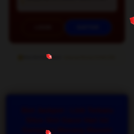
LOGIN
DAFTAR
Situs Slot Gacor Resmi :
Gampang Menang Terbaik 2026.
Layer Popup Close
Slot Jackpot : Link Terbaru
Situs Slot Gacor Hari Ini
Gampang Menang Maxwin