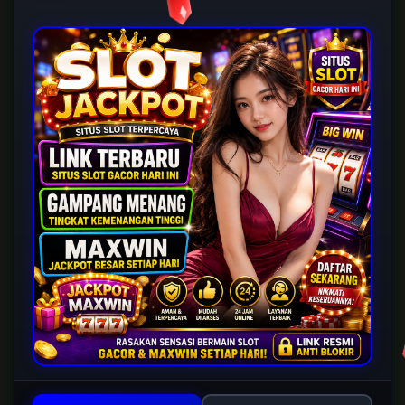
setianya, serta telah mengantongi lisensi resmi
dari PAGCOR sebagai rekomendasi situs
slot
online terupdate dan paling canggih saat ini.
Untuk menghadirkan pengalaman bermain tingkat
tinggi, kami juga bekerja sama secara resmi
dengan provider ternama slot88 guna menyajikan
permainan
slot gampang menang
dengan
persentase winrate mencapai 99.8%. Jadi jangan
ragu lagi, segera bergabung bersama Slot Jackpot
dan raih kesempatan memenangkan hadiah
jackpot bernilai ratusan juta hingga miliaran rupiah
setiap hari. Kami selalu berkomitmen memberikan
deretan keuntungan melimpah melalui berbagai
tawaran promo bonus terbaik, seperti bonus
deposit harian, bonus cashback mingguan, bonus