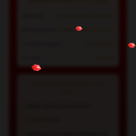
PENAWARAN TERBAIK DI Slot Jackpot
🔥
Win Rate
98.9% GAMPANG JACKPOT
💳
Sistem Deposit
E-Wallet, QRIS, Bank Lokal
⚡
Layanan Pelanggan
24 Jam Online
📱
Lisensi
PAGCOR
PENAWARAN TERBAIK DI Slot
Jackpot
BONUS DEPOSIT 8% (PGSOFT)
LOYALTY POINT
DOWNLOAD APK BONUS FREESPIN 20X