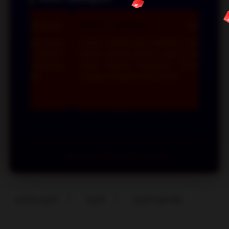
★★★★★
Budi P. — Surabaya
★★★★☆
ang menang yang
Proses deposit dan withdraw super cepat!
ate-nya beneran
Bebas transaksi pakai E-wallet 24 jam penuh
sebentar langsung
tanpa drama. Pelayanan CS-nya juga
me Slot88!
sangat profesional dan ramah.
© 2026 Slot Jackpot. All rights reserved.
SITUS SLOT
>
SLOT
>
SLOT GACOR