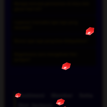
Slot Jackpot adalah situs slot online resmi
Berapa winrate permainan di situs slot
dan terpercaya di Indonesia dengan
gacor hari ini?
pilihan permainan terlengkap. Situs ini
Slot Jackpot bekerja sama dengan provider
dijamin aman karena telah mengantongi
Layanan transaksi apa saja yang
resmi seperti slot88 untuk menghadirkan
lisensi resmi PAGCOR.
tersedia?
permainan slot gacor hari ini gampang
Tersedia layanan pelanggan profesional
menang dengan winrate hingga 99.8%.
Bonus apa saja yang bisa didapatkan?
serta transaksi via Bank dan E-wallet 24
jam nonstop tanpa hambatan, lengkap
Pemain dapat menikmati berbagai promo
Bagaimana cara mengakses Slot
dengan fitur VIP untuk member setia.
menarik seperti Bonus Deposit Harian,
Jackpot?
Cashback Mingguan, Komisi Rollingan,
Cukup ketik Slot Jackpot di pencarian
hingga Bonus Loyalty Point.
Google lewat perangkat smartphone,
tablet, atau komputer Anda akan
menemukan link resmi kami.
Testimoni Member Setia
Slot Jackpot