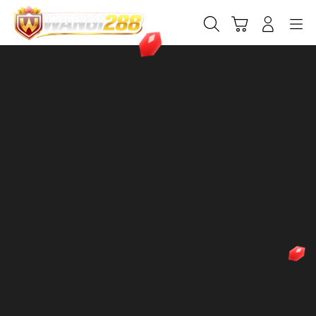
Skip
to
Cari
Troli
Login
Navigation
content