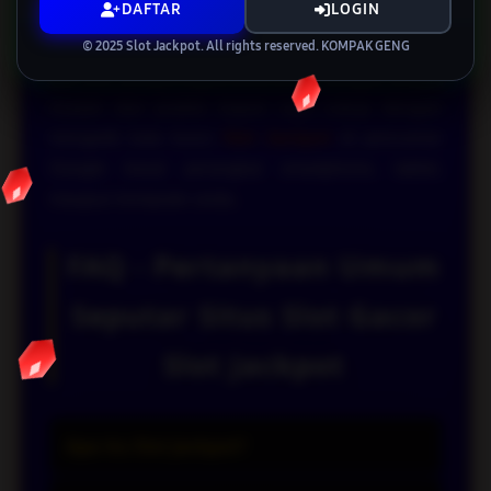
DAFTAR
LOGIN
komisi rollingan, hingga bonus loyalty point yang
sangat menguntungkan bagi para pemain. Situs
© 2025 Slot Jackpot. All rights reserved. KOMPAK GENG
slot Slot Jackpot dapat anda akses dengan sangat
mudah dan praktis kapan saja cukup dengan
mengetik kata kunci
Slot Jackpot
di pencarian
Google lewat perangkat smartphone, tablet,
maupun komputer anda.
FAQ - Pertanyaan Umum
Seputar Situs Slot Gacor
Slot Jackpot
Apa itu Slot Jackpot?