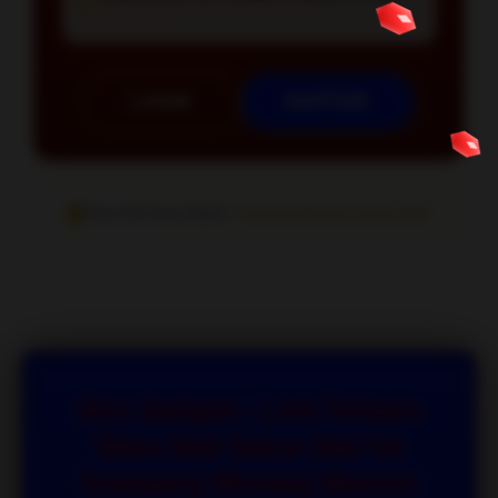
LOGIN
DAFTAR
Situs Slot Gacor Resmi :
Gampang Menang Terbaik 2026.
Layer Popup Close
Slot Jackpot : Link Terbaru
Situs Slot Gacor Hari Ini
Gampang Menang Maxwin