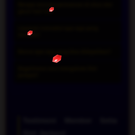
Slot Jackpot adalah situs slot online resmi
Berapa winrate permainan di situs slot
dan terpercaya di Indonesia dengan
gacor hari ini?
pilihan permainan terlengkap. Situs ini
Slot Jackpot bekerja sama dengan provider
dijamin aman karena telah mengantongi
Layanan transaksi apa saja yang
resmi seperti slot88 untuk menghadirkan
lisensi resmi PAGCOR.
tersedia?
permainan slot gacor hari ini gampang
Tersedia layanan pelanggan profesional
menang dengan winrate hingga 99.8%.
Bonus apa saja yang bisa didapatkan?
serta transaksi via Bank dan E-wallet 24
jam nonstop tanpa hambatan, lengkap
Pemain dapat menikmati berbagai promo
Bagaimana cara mengakses Slot
dengan fitur VIP untuk member setia.
menarik seperti Bonus Deposit Harian,
Jackpot?
Cashback Mingguan, Komisi Rollingan,
Cukup ketik Slot Jackpot di pencarian
hingga Bonus Loyalty Point.
Google lewat perangkat smartphone,
tablet, atau komputer Anda akan
menemukan link resmi kami.
Testimoni Member Setia
Slot Jackpot