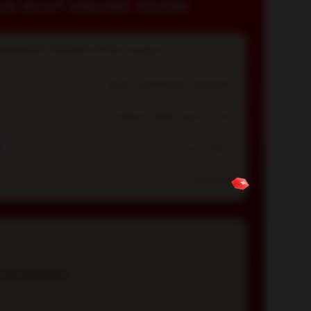
US SLOT ONLINE RESMI
AWARAN TERBAIK DI Slot Jackpot
98.9% GAMPANG JACKPOT
E-Wallet, QRIS, Bank Lokal
n
24 Jam Online
PAGCOR
ARAN TERBAIK DI Slot Jackpot
 8% (PGSOFT)