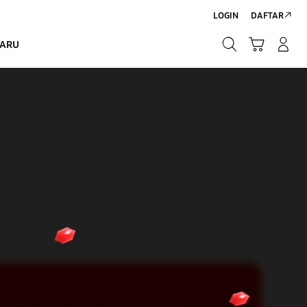
LOGIN
DAFTAR
Cari
Troli
Login/Sign-Up
BARU
Cari
pot : Link Terbaru Situs
acor Hari Ini Gampang
Menang Maxwin