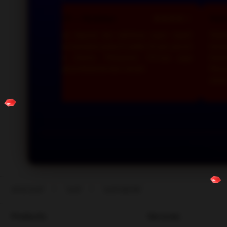
★★
Budi P. — Surabaya
★★★★☆
Siska M.
ang
Proses deposit dan withdraw super cepat!
Sistem li
ran
Bebas transaksi pakai E-wallet 24 jam penuh
tenang pas
sung
tanpa drama. Pelayanan CS-nya juga
keamana
sangat profesional dan ramah.
Recomende
aman.
SITUS SLOT
>
SLOT
>
SLOT GACOR
Footer Navigation
Products
Services