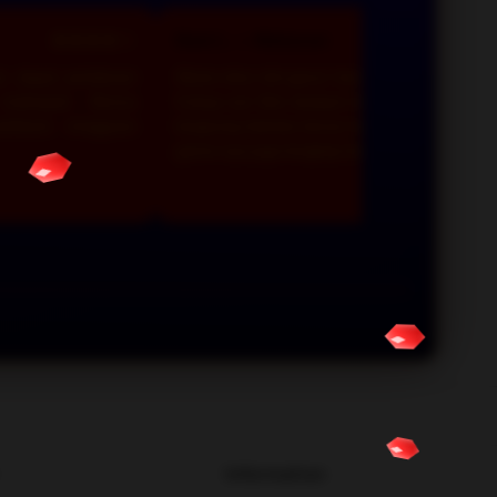
★★★★☆
Dewi L. — Makassar
★★★★★
pat perlakuan
Akses situs slot gacor hari ini praktis banget.
mpah. Bonus
Cukup cari Slot Jackpot di Google lewat HP,
ck mingguan
langsung kebuka lancar tanpa lemot. Pilihan
game-nya juga lengkap banget.
Information