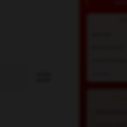
SIT
PEN
🔥
Win Rate
💳
Sistem Deposit
⚡
Layanan Pelangga
📱
Lisensi
+4 lebih
banyak
PENAW
BONUS DEPOSIT
LOYALTY POINT