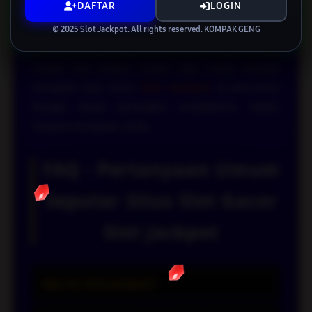
DAFTAR
LOGIN
komisi rollingan, hingga bonus loyalty point yang
sangat menguntungkan bagi para pemain. Situs
© 2025 Slot Jackpot. All rights reserved. KOMPAK GENG
slot Slot Jackpot dapat anda akses dengan sangat
mudah dan praktis kapan saja cukup dengan
mengetik kata kunci
Slot Jackpot
di pencarian
Google lewat perangkat smartphone, tablet,
maupun komputer anda.
FAQ - Pertanyaan Umum
Seputar Situs Slot Gacor
Slot Jackpot
Apa itu Slot Jackpot?