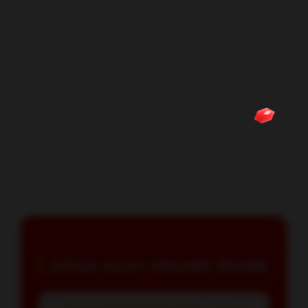
Slot Jackpot : Link
Terbaru Situs Slot Gacor
Hari Ini Gampang Menang
Maxwin
SITUS SLOT ONLINE RESMI