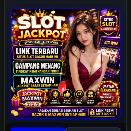
setianya, serta telah mengantongi lisensi resmi
dari PAGCOR sebagai rekomendasi situs
slot
online terupdate dan paling canggih saat ini.
Untuk menghadirkan pengalaman bermain tingkat
tinggi, kami juga bekerja sama secara resmi
dengan provider ternama slot88 guna menyajikan
permainan
slot gampang menang
dengan
persentase winrate mencapai 99.8%. Jadi jangan
ragu lagi, segera bergabung bersama Slot Jackpot
dan raih kesempatan memenangkan hadiah
jackpot bernilai ratusan juta hingga miliaran rupiah
setiap hari. Kami selalu berkomitmen memberikan
deretan keuntungan melimpah melalui berbagai
tawaran promo bonus terbaik, seperti bonus
deposit harian, bonus cashback mingguan, bonus