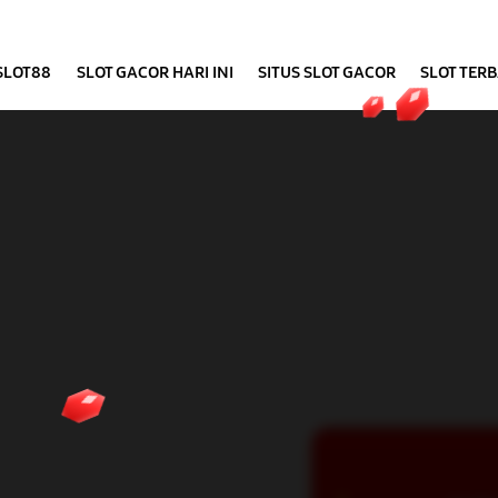
SLOT88
SLOT GACOR HARI INI
SITUS SLOT GACOR
SLOT TER
Slot Jack
Slot G