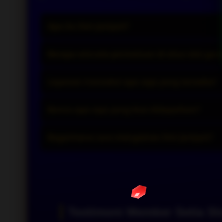
Apa itu Slot Jackpot?
Slot Jackpot adalah situs slot online resmi 
Berapa winrate permainan di situs slot gacor
mengantongi lisensi resmi PAGCOR.
Slot Jackpot bekerja sama dengan provider r
Layanan transaksi apa saja yang tersedia?
hingga 99.8%.
Tersedia layanan pelanggan profesional serta
Bonus apa saja yang bisa didapatkan?
setia.
Pemain dapat menikmati berbagai promo menar
Bagaimana cara mengakses Slot Jackpot?
Cukup ketik Slot Jackpot di pencarian Google
Testimoni Member Setia Sl