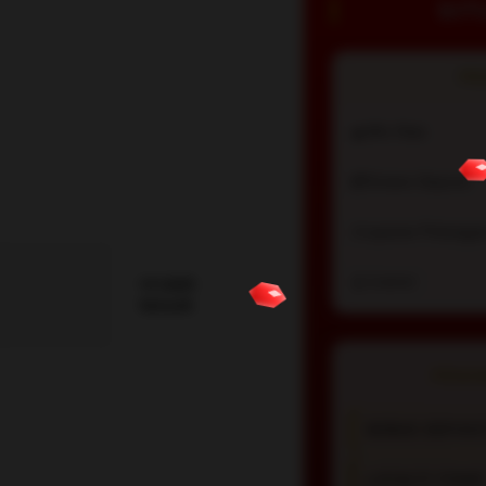
SIT
PEN
🔥
Win Rate
💳
Sistem Deposit
⚡
Layanan Pelangga
📱
Lisensi
+4 lebih
banyak
PENAW
BONUS DEPOSIT
LOYALTY POINT